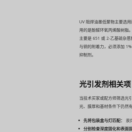
UV 阻焊油墨低聚物主要选
用的是酚醛环氧丙烯酸树脂
主要是 651 或 2-乙
与铜的附着力，必须添加 1%
抑制剂。
光引发剂相关项
当技术买家或配方师筛选光
光、膜厚和基材条件下仍然
先将包装盒与灯匹配：
汞
分别检查深度固化和表面