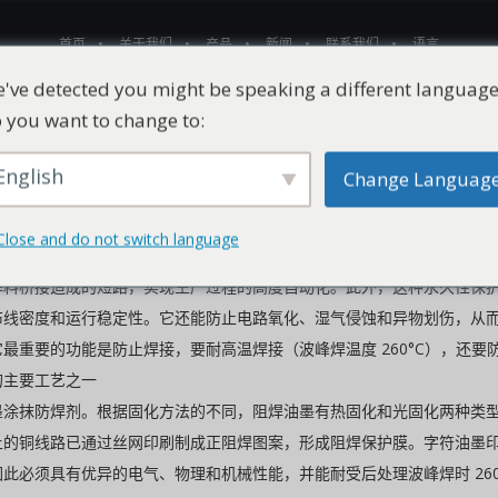
首页
关于我们
产品
新闻
联系我们
语言
've detected you might be speaking a different language
 you want to change to:
English
Change Languag
动化和自动化以及组装线作业的推广，20 世纪 60 年代，电路板的焊
Close and do not switch language
料附着在印刷电路板上，有必要在电路板表面贴上一层永久性保护膜，以
焊料桥接造成的短路，实现生产过程的高度自动化。此外，这种永久性保
布线密度和运行稳定性。它还能防止电路氧化、湿气侵蚀和异物划伤，从
最重要的功能是防止焊接，要耐高温焊接（波峰焊温度 260°C），还
的主要工艺之一
墨涂抹防焊剂。根据固化方法的不同，阻焊油墨有热固化和光固化两种类
上的铜线路已通过丝网印刷制成正阻焊图案，形成阻焊保护膜。字符油墨
必须具有优异的电气、物理和机械性能，并能耐受后处理波峰焊时 260°C