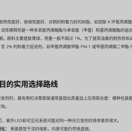
用耐热性能好、绝缘性能好、对铜的附着力好的树脂，如双酚 A 环氧丙
。活性稀释剂是一种多官能丙烯酸酯与单官能（甲基）羟基丙烯酸酯的组
基硫杂蒽酮。颜料主要是酞菁绿，用量一般不超过 1%。为了提高油墨的耐热
 至 2% 的附着力促进剂，如甲基丙烯酸甲酯 PM-1 或甲基丙烯酸二甲
目的实用选择路线
引发剂时，最有用的决策框架通常是固化质量加上应用契合度：哪种包装
有效。
灯、紫外LED和可见光系统可能对同一种光引发剂的排序差异很大。
固化：
表面感觉干涩的电影，内里可能仍然很虚弱。