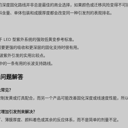
的深度固化路线并非总是最佳的商业选择，如果颜色或迁移风险变得不可
料含量、单体包装和成膜厚度都会改变同一种引发剂的表观排名。
于 LED 型紫外系统的强效低黄变参考标准。
需要更强的吸收和更深层的固化支持时很有用。
波紫外引发的实用比较点。
中的一条有用的长波支持路线。
见问题解答
此常见？
控制发黄或灯具配合，而另一个产品可能改善固化深度或线速度性能，所
过增加引发剂来解决？
灯、薄膜厚度、颜料着色或其余的反应体系，而不是简单的剂量不足。