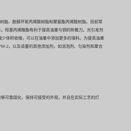
烯酸树脂、酚醛环氧丙烯酸树脂和聚氨酯丙烯酸树脂。目前常
合。羟基丙烯酸酯有利于提高油墨与铜的附着力。光引发剂
性和减少体积收缩，可以在油墨中添加更多的填料。为提高油墨
酯 PM-2，以及适量的其他添加剂，如消泡剂、匀染剂和聚合
能够可靠固化，保持可接受的外观，并且在实际工艺的灯