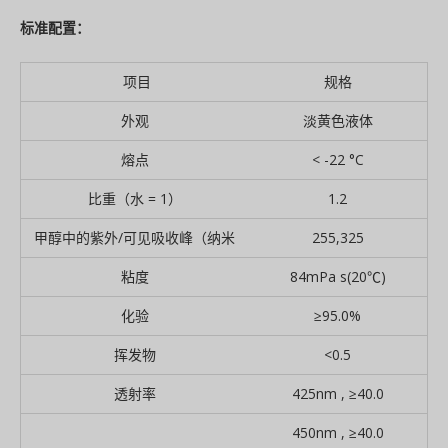
标准配置：
项目
规格
外观
淡黄色液体
熔点
< -22 °C
比重（水 = 1）
1.2
甲醇中的紫外/可见吸收峰（纳米
255,325
粘度
84mPa s(20℃)
化验
≥95.0%
挥发物
<0.5
透射率
425nm , ≥40.0
450nm , ≥40.0