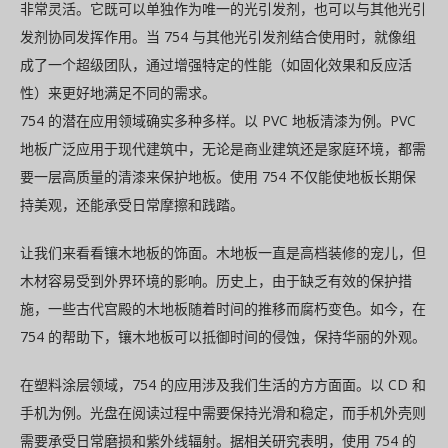
非常灵活。它既可以单独作为唯一的光引发剂，也可以与其他光引
发剂协同发挥作用。当 754 与其他光引发剂结合使用时，就像组
成了一个超级团队，通过增强特定的性能（如固化效果和反应活
性）来更好地满足不同的需求。
754 的潜在应用领域确实多种多样。以 PVC 地板清漆为例。PVC
地板广泛应用于现代建筑中，无论是商业建筑还是家庭环境，都需
要一层高质量的清漆来保护地板。使用 754 不仅能使地板长期保
持美观，还能承受日常摩擦和践踏。
让我们来看看镶木地板的饰面。木地板一直是高档装修的宠儿，但
木材容易受到外界环境的影响。历史上，由于缺乏有效的保护措
施，一些古代宫殿的木地板随着时间的推移而腐朽变色。如今，在
754 的帮助下，镶木地板可以抵御时间的侵蚀，保持华丽的外观。
在塑料涂层领域，754 的应用涉及我们生活的方方面面。以 CD 和
手机为例。光盘在阅读过程中需要保持光滑和稳定，而手机外壳则
需要承受日常磨损和紫外线辐射。据相关研究表明，使用 754 的