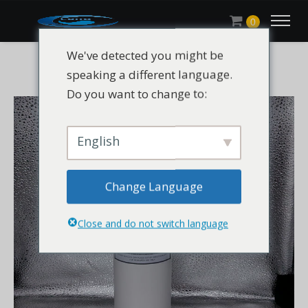
0
We've detected you might be
speaking a different language.
Do you want to change to:
English
Change Language
Close and do not switch language