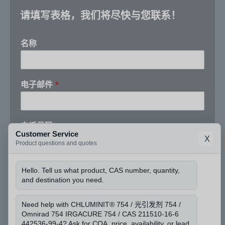
请填写表格，我们将尽快与您联系！
名称
电
电子邮件
*
话
号
码
*
电话号码
名
Customer Service
称
X
Product questions and quotes
公司名称
Hello. Tell us what product, CAS number, quantity,
and destination you need.
Need help with CHLUMINIT® 754 / 光引发剂 754 /
请问 CAS 编号和您需要的数量是多少？
*
Omnirad 754 IRGACURE 754 / CAS 211510-16-6
442536-99-4? Ask for COA, price, availability, or lead