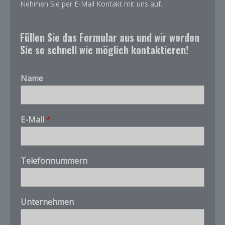
Nehmen Sie per E-Mail Kontakt mit uns auf.
Füllen Sie das Formular aus und wir werden
Sie so schnell wie möglich kontaktieren!
Name
E-Mail
*
Telefonnummern
Customer Service
X
C
Product questions and quotes
Unternehmen
A
S
Hello. Tell us what product, CAS number, quantity,