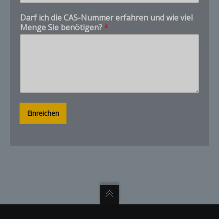
-
and destination you need.
N
Darf ich die CAS-Nummer erfahren und wie viel
u
Menge Sie benötigen?
*
m
m
e
r
w
i
e
d
i
Einreichen
e
SEND