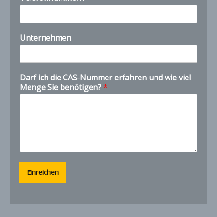
*
D
a
r
Unternehmen
f
Darf ich die CAS-Nummer erfahren und wie viel
Menge Sie benötigen?
*
Einreichen