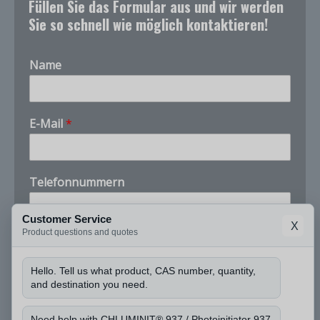
Füllen Sie das Formular aus und wir werden
Sie so schnell wie möglich kontaktieren!
Name
u
E-Mail
*
n
d
i
c
Telefonnummern
h
u
n
Customer Service
X
d
Product questions and quotes
Unternehmen
Hello. Tell us what product, CAS number, quantity,
and destination you need.
Darf ich die CAS-Nummer erfahren und wie viel
Menge Sie benötigen?
*
Need help with CHLUMINIT® 937 / Photoinitiator 937