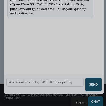
/ SpeedCure 937 CAS 71786-70-4? Ask for COA,
price, availability, or lead time. Tell us your quantity
and destination.
Einreichen
SEND
COPYRIGHT@ 2003-2024
LONGCHANG CHEMICAL
| ALLE RECHTE VORBEHALTEN
LONGCHANG
CHAT
German