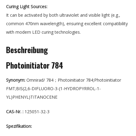
Curing Light Sources:
It can be activated by both ultraviolet and visible light (e.g.,
common 470nm wavelength), ensuring excellent compatibility
with modern LED curing technologies.
Beschreibung
Photoinitiator 784
Synonym
:
Omnirad/ 784；Photoinitiator 784;Photoinitiator
FMT;BIS(2,6-DIFLUORO-3-(1-HYDROPYRROL-1-
YL)PHENYL)TITANOCENE
CAS-Nr. :
125051-32-3
Spezifikation: