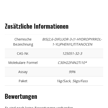
Zusätzliche Informationen
Chemische
BIS(2,6-DIFLUOR-3-(1-HYDROPYRROL-
Bezeichnung
1-YL)PHENYL)TITANOCEN
CAS-Nr.
125051-32-3
Molekulare Formel
C30H22F4N2Ti10*
Assay
99%
Paket
1kg/Sack, 5kgs/Fass
Bewertungen
Es sind noch keine Bewertungen vorhanden.