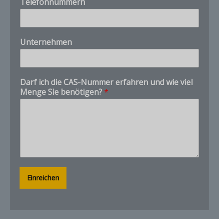
Telefonnummern
N
Unternehmen
a
m
e
E
Darf ich die CAS-Nummer erfahren und wie viel
-
Menge Sie benötigen?
*
M
a
i
l
u
n
d
Einreichen