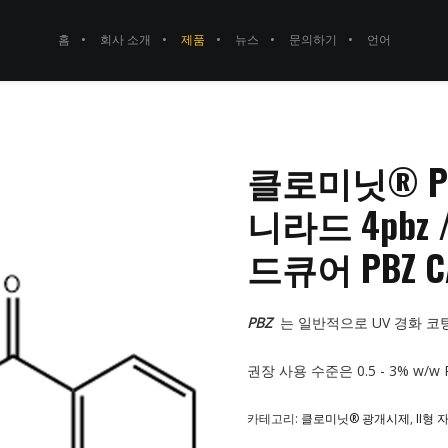
홈
회사 소개
제품
뉴스
문의하기
언어
클로미닛® PB
니라드 4pbz 
드큐어 PBZ CA
PBZ
는 일반적으로 UV 경화 코
권장 사용 수준은 0.5 - 3% w/w
카테고리:
클로미닛® 광개시제
,
II형