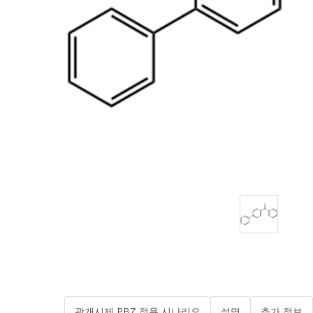
광개시제 PBZ 적용 시나리오
설명
추가 정보