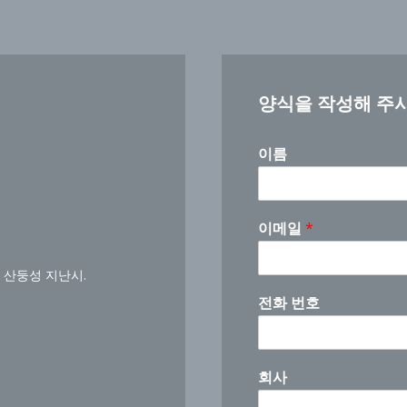
양식을 작성해 주
이름
회
이메일
*
사
있
나
 산둥성 지난시.
요
전화 번호
?
회
사
회사