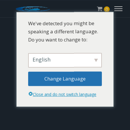
0
We've detected you might be
speaking a different language.
Do you want to change to:
English
Change Language
Close and do not switch language