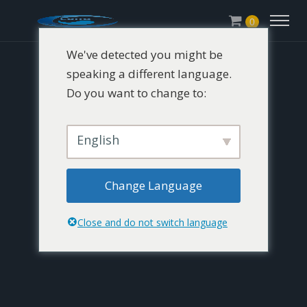
0
We've detected you might be
speaking a different language.
Do you want to change to:
English
Change Language
Close and do not switch language