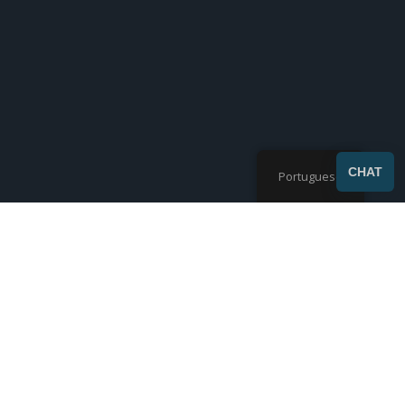
SEND
CHAT
Portuguese
A Longchang Chemical Co., Ltd. é especializada na produção e
no fornecimento de monômeros funcionais CHLUMICRYL®.
Mostrando 1-9 de 73 resultados