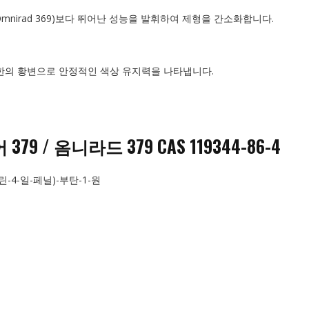
mnirad 369)보다 뛰어난 성능을 발휘하여 제형을 간소화합니다.
한의 황변으로 안정적인 색상 유지력을 나타냅니다.
 / 옴니라드 379 CAS 119344-86-4
린-4-일-페닐)-부탄-1-원