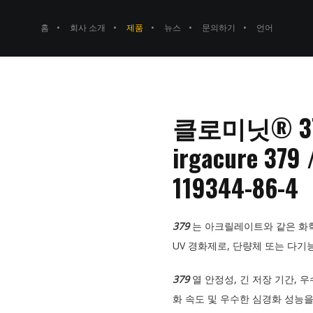
홈
회사 소개
제품
뉴스
문의하기
언어
클로미닛® 37
irgacure 37
119344-86-4
379
는 아크릴레이트와 같은 화
UV 경화제로, 단량체 또는 다기
379
열 안정성, 긴 저장 기간, 
화 속도 및 우수한 심경화 성능을