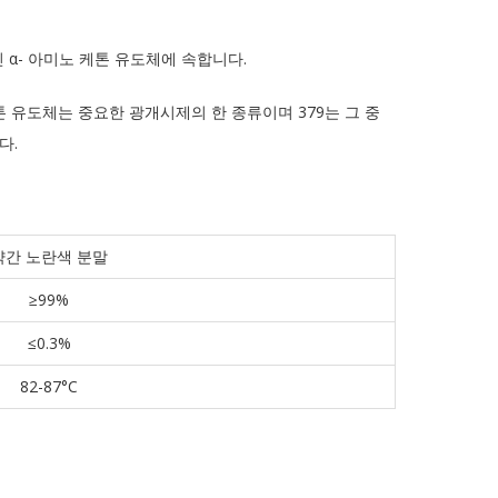
진 α- 아미노 케톤 유도체에 속합니다.
유도체는 중요한 광개시제의 한 종류이며 379는 그 중
다.
약간 노란색 분말
≥99%
≤0.3%
82-87°C