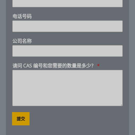
电话号码
Customer Service
X
Product questions and quotes
编
公司名称
号
Hello. Tell us what product, CAS number, quantity,
and destination you need.
和
您
需
请问 CAS 编号和您需要的数量是多少？
*
要
的
数
量
是
多
少
？
*
提交
N
u
m