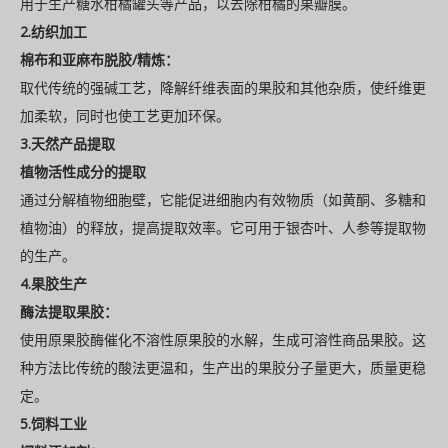
用于生产糖水柑橘罐头等产品，以去除柑橘的果瓣膜。
2.纺织加工
棉布和亚麻布脱胶/精炼：
取代传统的强碱工艺，降解纤维表面的果胶和其他杂质，使纤维更
加柔软，同时也使工艺更加环保。
3.天然产品提取
植物活性成分的提取
通过分解植物细胞壁，它能促进细胞内有效物质（如黄酮、多糖和
植物油）的释放，提高提取效率。它可用于银杏叶、人参等提取物
的生产。
4.果胶生产
酶法提取果胶：
使用原果胶酶催化不溶性原果胶的水解，生成可溶性商品果胶。这
种方法比传统的酸法更温和，生产出的果胶分子量更大，质量更稳
定。
5.饲料工业