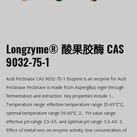
Longzyme® 酸果胶酶 CAS
9032-75-1
Acid Pectinase CAS 9032-75-1 Enzyme is an enzyme for Acid
Pectinase Pectinase is made from Aspergillus niger through
fermentation and extraction. Key properties include 1、
Temperature range: effective temperature range 25-65℃℃,
optimal temperature range 50-60℃. 2、PH value range:
effective pH range 2.5-4.5, and optimal pH range: 3.3-4.0. 3、
Effect of metal ions on enzyme activity: low concentration of