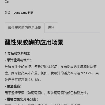
Ca.
分类：
Longzyme® 酶
酸性果胶酶的应用场景
描述
酸性果胶酶的应用场景
1.食品和饮料加工
- 果汁澄清与增产：
分解果汁中的果胶，使悬浮固体沉淀，显著提高透明度和过滤速
度，同时提高果汁产量。例如，黄瓜汁的透光率可达 92.12%，果
汁产量可提高到 93.18%。
- 果酒酿造：
用于澄清果酒（如葡萄酒），改善葡萄酒的颜色和稳定性。
- 柑橘类果实片段分离：