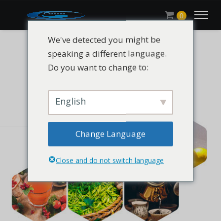
0
We've detected you might be
speaking a different language.
Do you want to change to:
English
Change Language
Close and do not switch language