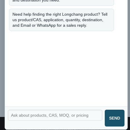
and destination you need.
r
Posso sapere il numero CAS e la quantità di cui
o
avete bisogno?
*
b
Need help finding the right Longchang product? Tell
i
us product/CAS, application, quantity, destination,
s
and Email or WhatsApp for a sales reply.
o
g
n
o
?
n
Invia
u
m
e
r
o
SEND