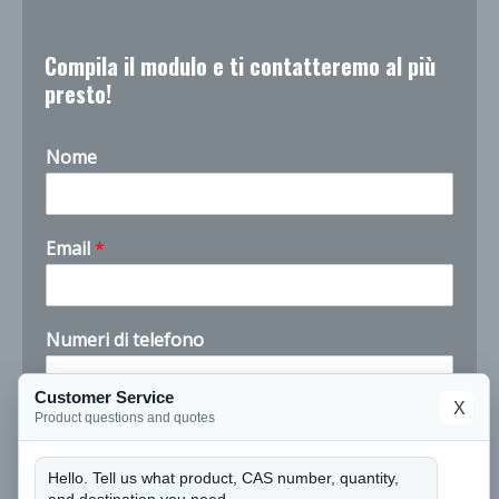
Compila il modulo e ti contatteremo al più
presto!
Nome
Email
*
Numeri di telefono
Customer Service
X
n
Product questions and quotes
Azienda
u
m
Hello. Tell us what product, CAS number, quantity,
e