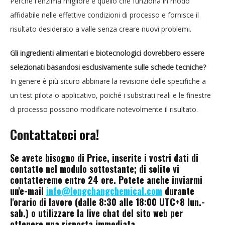
Perché l'enzima migliore è quello che funziona in modo
affidabile nelle effettive condizioni di processo e fornisce il
risultato desiderato a valle senza creare nuovi problemi.
Gli ingredienti alimentari e biotecnologici dovrebbero essere
selezionati basandosi esclusivamente sulle schede tecniche?
In genere è più sicuro abbinare la revisione delle specifiche a
un test pilota o applicativo, poiché i substrati reali e le finestre
di processo possono modificare notevolmente il risultato.
Contattateci ora!
Se avete bisogno di Price, inserite i vostri dati di
contatto nel modulo sottostante; di solito vi
contatteremo entro 24 ore. Potete anche inviarmi
un'e-mail
info@longchangchemical.com
durante
l'orario di lavoro (dalle 8:30 alle 18:00 UTC+8 lun.-
sab.) o utilizzare la live chat del sito web per
ottenere una risposta immediata.