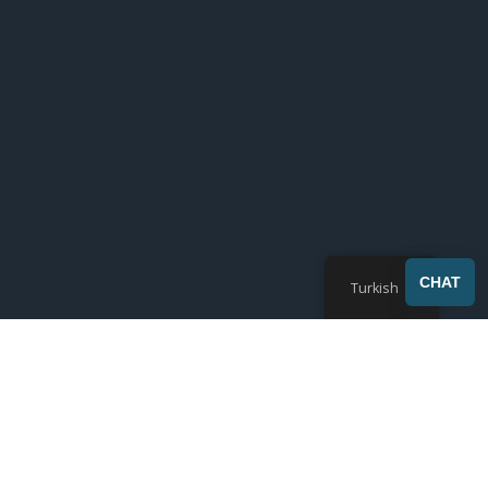
SEND
CHAT
Turkish
Photoinitiator
,
UV Light Curing Series
UV mürekkepleri için foto başlatıcı seçimi, kür hızı, yapışma ve pigmentli sistemler