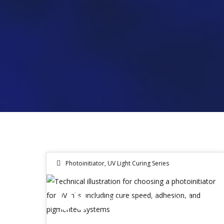
Photoinitiator
,
UV Light Curing Series
06
Selezione del fotoiniziator per inchiostri UV, velocità di polimerizzazione, adesione e sistemi pigmentati
GIU 2026