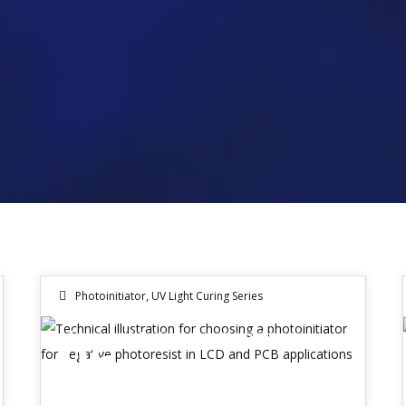
Photoinitiator
,
UV Light Curing Series
Selezione del fotoiniziatore per fotoresist negativi, applicazioni LCD e PCB
06
GIU 2026