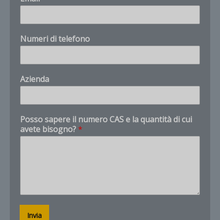
u
m
e
r
Numeri di telefono
o
n
u
Customer Service
X
m
Product questions and quotes
Azienda
e
r
Hello. Tell us what product, CAS number, quantity,
o
and destination you need.
e
Posso sapere il numero CAS e la quantità di cui
avete bisogno?
*
Invia