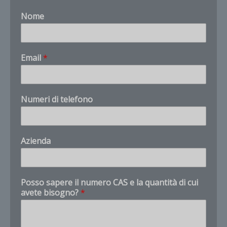
Nome
c
Email
*
u
i
N
u
Numeri di telefono
m
e
r
Customer Service
X
i
Product questions and quotes
Azienda
n
u
Hello. Tell us what product, CAS number, quantity,
m
and destination you need.
e
Posso sapere il numero CAS e la quantità di cui
r
avete bisogno?
*
o