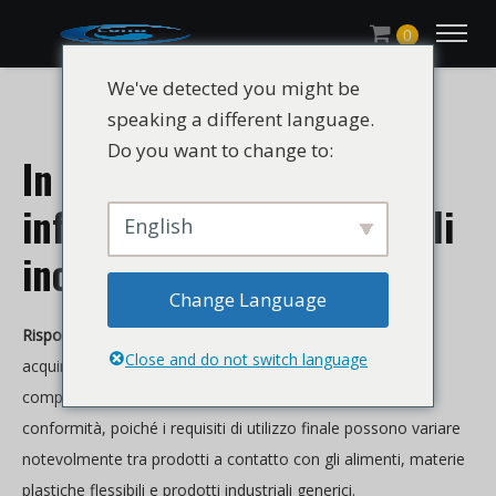
0
We've detected you might be
speaking a different language.
Do you want to change to:
In che modo i plastificanti
influenzano l'adesione degli
English
inchiostri sul PVC?
Change Language
Risposta rapida:
Per quanto riguarda i plastificanti, gli
Close and do not switch language
acquirenti solitamente confrontano flessibilità,
comportamento di migrazione, idoneità al processo e
conformità, poiché i requisiti di utilizzo finale possono variare
notevolmente tra prodotti a contatto con gli alimenti, materie
plastiche flessibili e prodotti industriali generici.