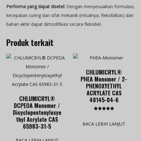
Performa yang dapat disetel:
Dengan menyesuaikan formulasi,
kecepatan curing dan sifat mekanik (misalnya, fleksibilitas) dari
bahan akhir dapat dimodifikasi secara fleksibel.
Produk terkait
CHLUMICRYL®
PHEA Monomer / 2-
PHENOXYETHYL
ACRYLATE CAS
CHLUMICRYL®
48145-04-6
DCPEOA Monomer /
Dicyclopentenyloxye
Dinilai
thyl Acrylate CAS
5.00
dari 5
BACA LEBIH LANJUT
65983-31-5
BACA LEBIH LANJUT