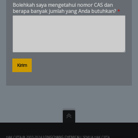
p
Bolehkah saya mengetahui nomor CAS dan
o
berapa banyak jumlah yang Anda butuhkan?
*
n
d
a
n
E
m
a
i
l
Kirim
HAK CIPTA @ 2003-2024
LONGCHANG CHEMICAL
| SEMUA HAK CIPTA