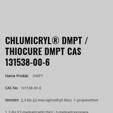
CHLUMICRYL® DMPT /
THIOCURE DMPT CAS
131538-00-6
Nama Produk:
DMPT
CAS No
: 131538-00-6
Sinonim:
2,3-bis ((2-mercaptoethyl) thio) -1-propanethiol
1,2-Bis [(2-merkaptoetil) thio] -3-merkaptopropana