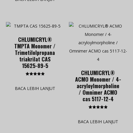
CHLUMICRYL®
TMPTA Monomer /
Trimetilolpropana
triakrilat CAS
15625-89-5
CHLUMICRYL®
ACMO Monomer / 4-
Dinilai
5.00
acryloylmorpholine
dari 5
BACA LEBIH LANJUT
/ Omnimer ACMO
cas 5117-12-4
Dinilai
5.00
dari 5
BACA LEBIH LANJUT