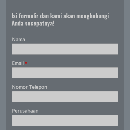
Isi formulir dan kami akan menghubungi
Anda secepatnya!
Nama
Email
*
Nomor Telepon
T
Perusahaan
e
l
e