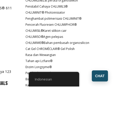
CHLUMILE®Zat perata organosilikon
Penstabil Cahaya CHLUMILS®
CHLUMINIT® Photoinisiator
Penghambat polimerisasi CHLUMINIT®
Pencerah Fluoresen CHLUMIPHOR®
CHLUMISIL®Karet silikon cair
CHLUMISO®Agen pelepas
CHLUMIWE®Bahan pembasah organosilicon
Cat Gel CHROMÉCLAIR® Gel Polish
Rasa dan Wewangian
Tahan api Lcflare®
Enzim Longzyme®
Peroksida organik
CHAT
Bahan Tambahan Lainnya
Indonesian
HALS
Katalis Poliuretan Katalis Poliuretan
123 /
Pelarut Sinosolv®
-67-1
Soresyn® Resin
Surfaktan
Penyerap UV