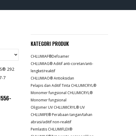
KATEGORI PRODUK
CHLUMIAF®Defoamer
CHLUMIAG® Aditif anti-coretan/anti-
lengket/reaktif
CHLUMIAO® Antioksidan
Pelapis dan Aditif Tinta CHLUMICRYL®
Monomer fungsional CHLUMICRYL®
1556-
Monomer fungsional
Oligomer UV CHLUMICRYL® UV
CHLUMIFE® Perabaan tangan/tahan
abrasi/aditif non-reaktif
Pemlastis CHLUMIFLEX®