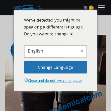
0
We've detected you might be
speaking a different language.
Do you want to change to:
English
Change Language
Close and do not switch language