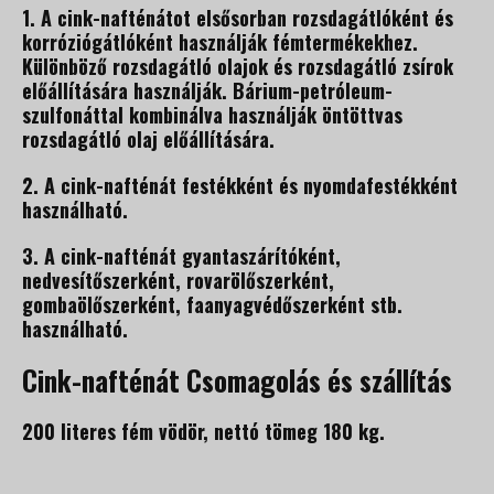
1. A cink-nafténátot elsősorban rozsdagátlóként és
korróziógátlóként használják fémtermékekhez.
Különböző rozsdagátló olajok és rozsdagátló zsírok
előállítására használják. Bárium-petróleum-
szulfonáttal kombinálva használják öntöttvas
rozsdagátló olaj előállítására.
2. A cink-nafténát festékként és nyomdafestékként
használható.
3. A cink-nafténát gyantaszárítóként,
nedvesítőszerként, rovarölőszerként,
gombaölőszerként, faanyagvédőszerként stb.
használható.
Cink-nafténát Csomagolás és szállítás
200 literes fém vödör, nettó tömeg 180 kg.