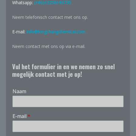
Whatsapp:
(+86)13256193735
Neem telefonisch contact met ons op.
E-mail:
info@longchangchemical.com
Neem contact met ons op via e-mail.
Vul het formulier in en we nemen zo snel
mogelijk contact met je op!
Naam
*
E-mail
*
*
h
o