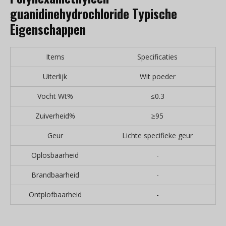
guanidinehydrochloride Typische
Eigenschappen
Items
Specificaties
Uiterlijk
Wit poeder
Vocht Wt%
≤0.3
Zuiverheid%
≥95
Geur
Lichte specifieke geur
Oplosbaarheid
-
Brandbaarheid
-
Ontplofbaarheid
-