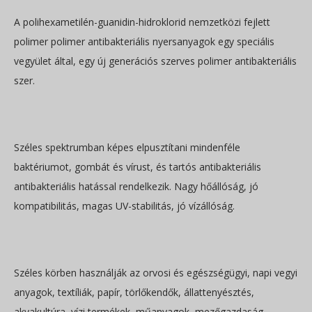
A polihexametilén-guanidin-hidroklorid nemzetközi fejlett
polimer polimer antibakteriális nyersanyagok egy speciális
vegyület által, egy új generációs szerves polimer antibakteriális
szer.
Széles spektrumban képes elpusztítani mindenféle
baktériumot, gombát és vírust, és tartós antibakteriális
antibakteriális hatással rendelkezik. Nagy hőállóság, jó
kompatibilitás, magas UV-stabilitás, jó vízállóság.
Széles körben használják az orvosi és egészségügyi, napi vegyi
anyagok, textíliák, papír, törlőkendők, állattenyésztés,
akvakultúra, vízi termékek, műanyagok, mezőgazdaság,