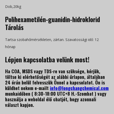
Dob,20kg
Polihexametilén-guanidin-hidroklorid
Tárolás
Tartsa szobahőmérsékleten, zártan. Szavatossági idő: 12
hónap
Lépjen kapcsolatba velünk most!
Ha COA, MSDS vagy TDS-re van szüksége, kérjük,
töltse ki elérhetőségét az alábbi űrlapon, általában
24 órán belül felvesszük Önnel a kapcsolatot. Ön is
küldhet nekem e-mailt
info@longchangchemical.com
munkaidőben ( 8:30-18:00 UTC+8 H.-Szombat ) vagy
használja a weboldal élő chatjét, hogy azonnali
választ kapjon.