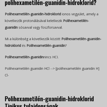
polihexametilén-guanidin-hidroklorid?
Polihexametilén-guanidin-hidroklorid
ionos vegyület, amely a
következők protonálásával keletkezik
Polihexametilén-
guanidin
sósavval vagy foszforsavval.
Mi a különbség a következők között
Polihexametilén-guanidin-
hidroklorid
és
Polihexametilén-guanidin
?
Polihexametilén-guanidin
nincs HCI.
Polihexametilén guanidin HCl --> [polihexametilén guanidin H]
Cl-
Polihexametilén-guanidin-hidroklorid
Tipikus tulajdonságok