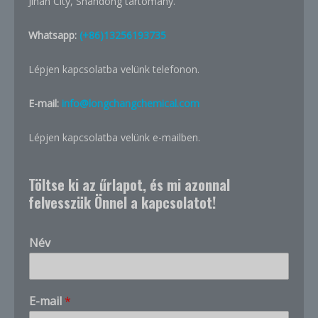
Jinan City, Shandong tartomány.
Whatsapp:
(+86)13256193735
Lépjen kapcsolatba velünk telefonon.
E-mail:
info@longchangchemical.com
Lépjen kapcsolatba velünk e-mailben.
Töltse ki az űrlapot, és mi azonnal
felvesszük Önnel a kapcsolatot!
Név
E-mail
*