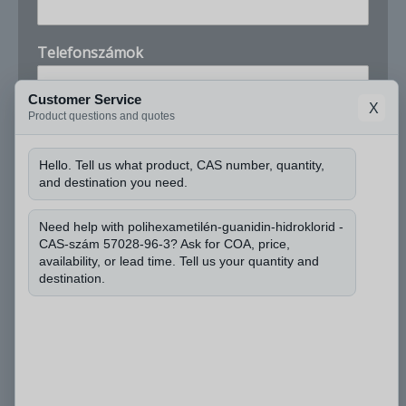
Telefonszámok
Customer Service
X
Product questions and quotes
Cég
Hello. Tell us what product, CAS number, quantity,
and destination you need.
n
Tudhatnám a CAS-számot, és mekkora
u
mennyiségre van szüksége?
*
m
Need help with polihexametilén-guanidin-hidroklorid -
b
CAS-szám 57028-96-3? Ask for COA, price,
availability, or lead time. Tell us your quantity and
e
destination.
r
N
é
v
v
a
Küldje be a
n