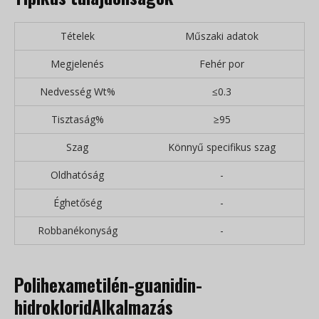
Tételek
Műszaki adatok
Megjelenés
Fehér por
Nedvesség Wt%
≤0.3
Tisztaság%
≥95
Szag
Könnyű specifikus szag
Oldhatóság
-
Éghetőség
-
Robbanékonyság
-
Polihexametilén-guanidin-
hidroklorid
Alkalmazás