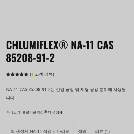
CHLUMIFLEX® NA-11 CAS
85208-91-2
(
1
고객 리뷰)
5.00
1
고객
평가 기준
NA-11 CAS 85208-91-2는 산업 공정 및 제형 응용 분야에 사용됩
5점 만점에
로 평가됨
니다.
카테고리:
클로미플렉스® 핵 생성제
핵 생성제 NA-11 적용 시나리오
설명
리뷰 (1)