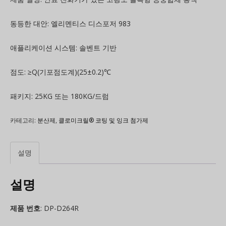
동등한 대안: 엘리멘티스 디스포저 983
애플리케이션 시스템: 솔벤트 기반
점도: ≥Q(기포점도계)(25±0.2)℃
패키지: 25KG 또는 180KG/드럼
카테고리:
분산제
,
클로미크릴® 코팅 및 잉크 첨가제
설명
설명
제품 번호
: DP-D264R