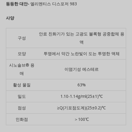
동등한 대안-
엘리멘티스 디스포저 983
사양
안료 친화기가 있는 고광도 블록형 공중합체 용
구성
액
모양
투명에서 약간 노란빛이 도는 투명한 액체
시노솔브® 용
이염기성 에스테르
매
활성 물질
63%
밀도
1.10-1.14g/ml(25±1)℃
점성
≥Q(기포점도계)(25±0.2)℃
인화점
＞100℃