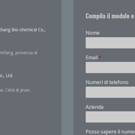
Compila il modulo e
gchang Bio-chemical Co.,
Nome
Weifang, provincia di
Email
*
., Ltd.
Numeri di telefono
, Città di Jinan,
*
Azienda
A
z
i
e
Posso sapere il numer
n