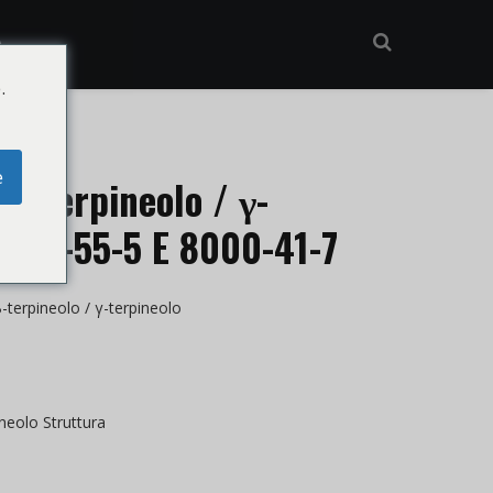
A
.
e
 β-terpineolo / γ-
S 98-55-5 E 8000-41-7
-terpineolo / γ-terpineolo