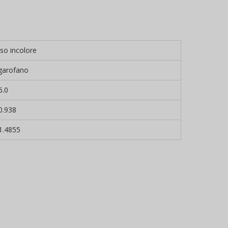
oso incolore
 garofano
6.0
0.938
1.4855