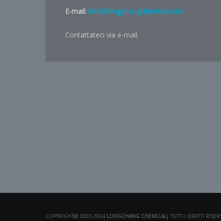
E-mail:
info@longchangchemical.com
Contattateci via e-mail.
COPYRIGHT@ 2003-2024
LONGCHANG CHEMICAL
| TUTTI I DIRITTI RISE