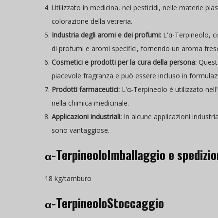
Utilizzato in medicina, nei pesticidi, nelle materie pla
colorazione della vetreria.
Industria degli aromi e dei profumi:
L'α-Terpineolo, c
di profumi e aromi specifici, fornendo un aroma fresc
Cosmetici e prodotti per la cura della persona:
Questo
piacevole fragranza e può essere incluso in formulaz
Prodotti farmaceutici:
L'α-Terpineolo è utilizzato nel
nella chimica medicinale.
Applicazioni industriali:
In alcune applicazioni industria
sono vantaggiose.
α-TerpineoloImballaggio e spedizi
18 kg/tamburo
α-TerpineoloStoccaggio