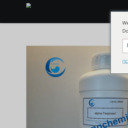
We
Do
C