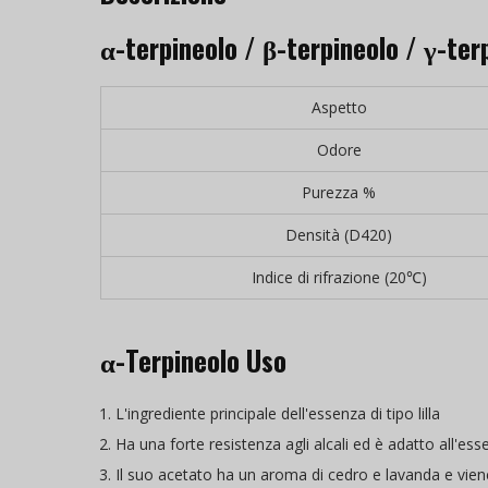
α-terpineolo / β-terpineolo / γ-te
Aspetto
Odore
Purezza %
Densità (D420)
Indice di rifrazione (20℃)
α-Terpineolo Uso
L'ingrediente principale dell'essenza di tipo lilla
Ha una forte resistenza agli alcali ed è adatto all'es
Il suo acetato ha un aroma di cedro e lavanda e viene