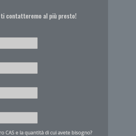
 ti contatteremo al più presto!
Customer Service
X
Product questions and quotes
Hello. Tell us what product, CAS number,
quantity, and destination you need.
o CAS e la quantità di cui avete bisogno?