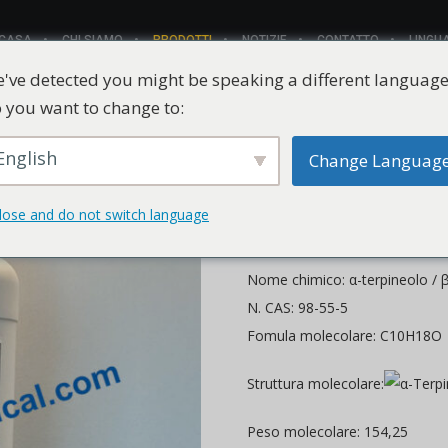
CASA
CHI SIAMO
PRODOTTI
NOTIZIE
CONTATTO
LINGU
've detected you might be speaking a different language
 you want to change to:
English
Change Languag
α-terpineolo /
terpineolo CA
lose and do not switch language
Nome chimico: α-terpineolo / β
N. CAS: 98-55-5
Fomula molecolare: C10H18O
Struttura molecolare:
Peso molecolare: 154,25