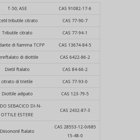
T-50; ASE
CAS 91082-17-6
etil tributile citrato
CAS 77-90-7
Tributile citrato
CAS 77-94-1
rdante di fiamma TCPP
CAS 13674-84-5
reftalato di diottile
CAS 6422-86-2
Dietil ftalato
CAS 84-66-2
citrato di trietile
CAS 77-93-0
Diottile adipato
CAS 123-79-5
DO SEBACICO DI-N-
CAS 2432-87-3
OTTILE ESTERE
CAS 28553-12-0/685
Diisononil ftalato
15-48-0