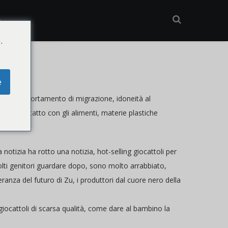
A
.
e
ilità, comportamento di migrazione, idoneità al
tti a contatto con gli alimenti, materie plastiche
a notizia ha rotto una notizia, hot-selling giocattoli per
molti genitori guardare dopo, sono molto arrabbiato,
eranza del futuro di Zu, i produttori dal cuore nero della
 giocattoli di scarsa qualità, come dare al bambino la