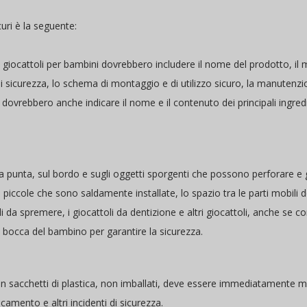
curi è la seguente:
 giocattoli per bambini dovrebbero includere il nome del prodotto, il m
di sicurezza, lo schema di montaggio e di utilizzo sicuro, la manutenzio
he dovrebbero anche indicare il nome e il contenuto dei principali ingre
lla punta, sul bordo e sugli oggetti sporgenti che possono perforare e g
 piccole che sono saldamente installate, lo spazio tra le parti mobili d
i da spremere, i giocattoli da dentizione e altri giocattoli, anche se
a bocca del bambino per garantire la sicurezza.
con sacchetti di plastica, non imballati, deve essere immediatamente m
ocamento e altri incidenti di sicurezza.