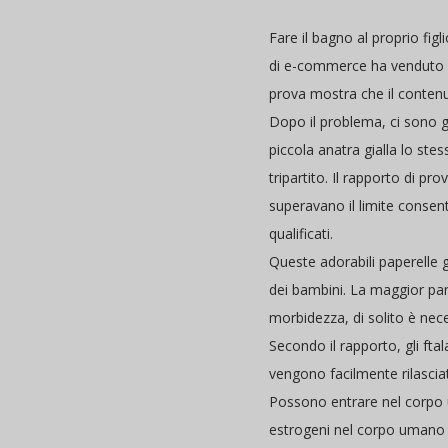
Fare il bagno al proprio fig
di e-commerce ha venduto "100
prova mostra che il contenut
Dopo il problema, ci sono ge
piccola anatra gialla lo stes
tripartito. Il rapporto di p
superavano il limite consen
qualificati.
Queste adorabili paperelle g
dei bambini. La maggior parte
morbidezza, di solito è nece
Secondo il rapporto, gli fta
vengono facilmente rilasciat
Possono entrare nel corpo um
estrogeni nel corpo umano e