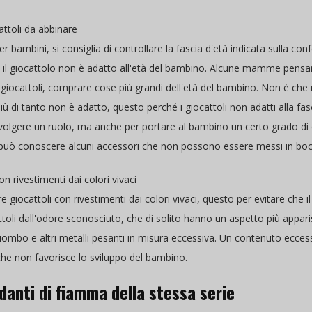
attoli da abbinare
 per bambini, si consiglia di controllare la fascia d'età indicata sulla
ra il giocattolo non è adatto all'età del bambino. Alcune mamme pensano
giocattoli, comprare cose più grandi dell'età del bambino. Non è che
più di tanto non è adatto, questo perché i giocattoli non adatti alla fa
volgere un ruolo, ma anche per portare al bambino un certo grado di 
 può conoscere alcuni accessori che non possono essere messi in boc
on rivestimenti dai colori vivaci
re giocattoli con rivestimenti dai colori vivaci, questo per evitare che
oli dall'odore sconosciuto, che di solito hanno un aspetto più appariscen
iombo e altri metalli pesanti in misura eccessiva. Un contenuto eccess
he non favorisce lo sviluppo del bambino.
rdanti di fiamma della stessa serie