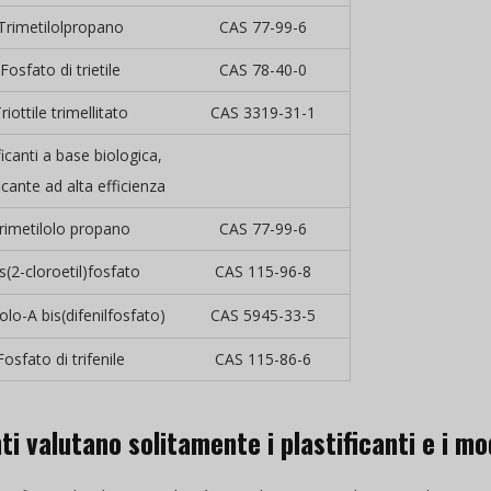
Trimetilolpropano
CAS 77-99-6
Fosfato di trietile
CAS 78-40-0
riottile trimellitato
CAS 3319-31-1
ficanti a base biologica,
ficante ad alta efficienza
rimetilolo propano
CAS 77-99-6
s(2-cloroetil)fosfato
CAS 115-96-8
olo-A bis(difenilfosfato)
CAS 5945-33-5
Fosfato di trifenile
CAS 115-86-6
i valutano solitamente i plastificanti e i modi