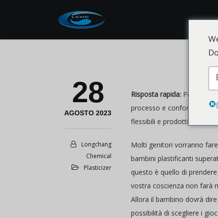
We
Do
28
Risposta rapida:
Per quanto r
processo e conformità, poich
AGOSTO 2023
flessibili e prodotti industrial
Longchang
Molti genitori vorranno fare 
Chemical
bambini plastificanti supera
Plasticizer
questo è quello di prendere i
vostra coscienza non farà 
Allora il bambino dovrà dire
possibilità di scegliere i gioc