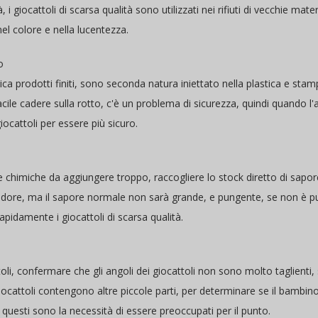
à, i giocattoli di scarsa qualità sono utilizzati nei rifiuti di vecchie mat
nel colore e nella lucentezza.
o
astica prodotti finiti, sono seconda natura iniettato nella plastica e stam
acile cadere sulla rotto, c'è un problema di sicurezza, quindi quando l'ac
ocattoli per essere più sicuro.
ze chimiche da aggiungere troppo, raccogliere lo stock diretto di sapo
dore, ma il sapore normale non sarà grande, e pungente, se non è pu
apidamente i giocattoli di scarsa qualità.
toli, confermare che gli angoli dei giocattoli non sono molto taglienti
giocattoli contengono altre piccole parti, per determinare se il bambi
, questi sono la necessità di essere preoccupati per il punto.