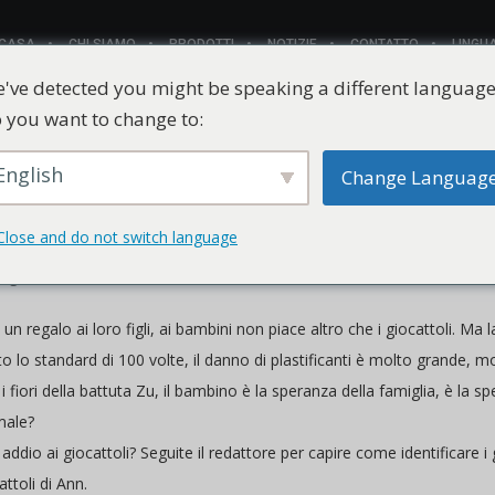
CASA
CHI SIAMO
PRODOTTI
NOTIZIE
CONTATTO
LINGU
've detected you might be speaking a different language
 you want to change to:
English
Change Languag
iguarda i plastificanti, gli acquirenti solitamente confrontano flessib
Close and do not switch language
é i requisiti di utilizzo finale possono variare notevolmente tra prodo
i generici.
un regalo ai loro figli, ai bambini non piace altro che i giocattoli. Ma l
to lo standard di 100 volte, il danno di plastificanti è molto grande, 
 fiori della battuta Zu, il bambino è la speranza della famiglia, è la sp
male?
 addio ai giocattoli? Seguite il redattore per capire come identificare i
attoli di Ann.