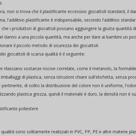
e.
, non si trova che il plastificante eccessivo giocattoli standard, il 
ma, l'additivo plastificante è indispensabile, secondo l'additivo standa
 che i produttori di giocattoli possano aggiungere la giusta quantità di
l danno a una piccola quantità, ma anche per dare ai bambini un pezzo 
onare il piccolo metodo di sicurezza dei giocattoli.
dei giocattoli di scarsa qualità è il seguente:
iore rilasciano sostanze nocive correlate, come il metanolo, la formalde
ici imballaggi di plastica, senza istruzioni chiare sull'etichetta, senza p
e pertinente, di solito la distribuzione del colore non è uniforme, l'od
ilizzando plastica grezza, quindi il materiale è duro, la densità non è 
stificante poliestere
lta qualità sono solitamente realizzati in PVC, PP, PE e altre materie p