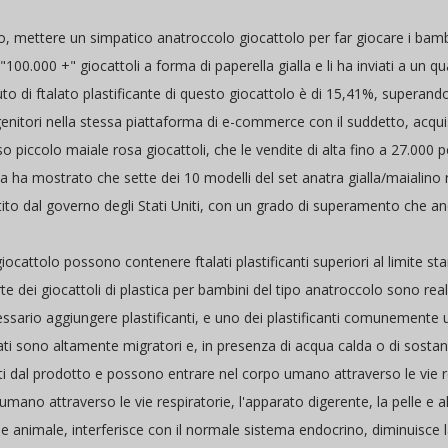
lio, mettere un simpatico anatroccolo giocattolo per far giocare i bambi
.000 +" giocattoli a forma di paperella gialla e li ha inviati a un qualif
o di ftalato plastificante di questo giocattolo è di 15,41%, superando 
nitori nella stessa piattaforma di e-commerce con il suddetto, acquist
so piccolo maiale rosa giocattoli, che le vendite di alta fino a 27.000 pe
rova ha mostrato che sette dei 10 modelli del set anatra gialla/maialino
tito dal governo degli Stati Uniti, con un grado di superamento che a
iocattolo possono contenere ftalati plastificanti superiori al limite 
 dei giocattoli di plastica per bambini del tipo anatroccolo sono realiz
ssario aggiungere plastificanti, e uno dei plastificanti comunemente uti
lati sono altamente migratori e, in presenza di acqua calda o di sostanze
i dal prodotto e possono entrare nel corpo umano attraverso le vie respi
ano attraverso le vie respiratorie, l'apparato digerente, la pelle e alt
 animale, interferisce con il normale sistema endocrino, diminuisce la