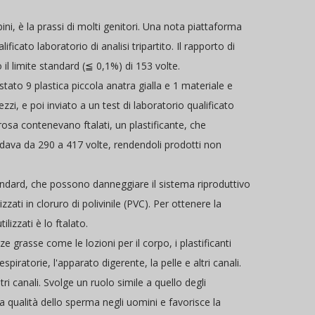
ni, è la prassi di molti genitori. Una nota piattaforma
icato laboratorio di analisi tripartito. Il rapporto di
il limite standard (≦ 0,1%) di 153 volte.
ato 9 plastica piccola anatra gialla e 1 materiale e
zzi, e poi inviato a un test di laboratorio qualificato
 rosa contenevano ftalati, un plastificante, che
ndava da 290 a 417 volte, rendendoli prodotti non
standard, che possono danneggiare il sistema riproduttivo
zati in cloruro di polivinile (PVC). Per ottenere la
lizzati è lo ftalato.
 grasse come le lozioni per il corpo, i plastificanti
ratorie, l'apparato digerente, la pelle e altri canali.
ri canali. Svolge un ruolo simile a quello degli
 qualità dello sperma negli uomini e favorisce la