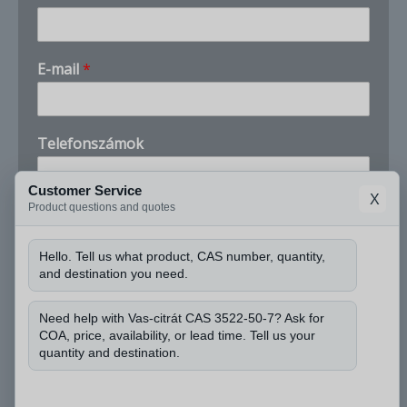
m
E-mail
*
e
k
k
o
Telefonszámok
r
a
C
Customer Service
X
é
Product questions and quotes
Cég
g
a
Hello. Tell us what product, CAS number, quantity,
and destination you need.
Tudhatnám a CAS-számot, és mekkora
mennyiségre van szüksége?
*
Need help with Vas-citrát CAS 3522-50-7? Ask for
COA, price, availability, or lead time. Tell us your
quantity and destination.