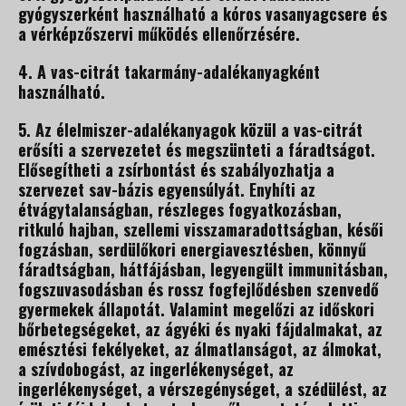
gyógyszerként használható a kóros vasanyagcsere és
a vérképzőszervi működés ellenőrzésére.
4. A vas-citrát takarmány-adalékanyagként
használható.
5. Az élelmiszer-adalékanyagok közül a vas-citrát
erősíti a szervezetet és megszünteti a fáradtságot.
Elősegítheti a zsírbontást és szabályozhatja a
szervezet sav-bázis egyensúlyát. Enyhíti az
étvágytalanságban, részleges fogyatkozásban,
ritkuló hajban, szellemi visszamaradottságban, késői
fogzásban, serdülőkori energiavesztésben, könnyű
fáradtságban, hátfájásban, legyengült immunitásban,
fogszuvasodásban és rossz fogfejlődésben szenvedő
gyermekek állapotát. Valamint megelőzi az időskori
bőrbetegségeket, az ágyéki és nyaki fájdalmakat, az
emésztési fekélyeket, az álmatlanságot, az álmokat,
a szívdobogást, az ingerlékenységet, az
ingerlékenységet, a vérszegénységet, a szédülést, az