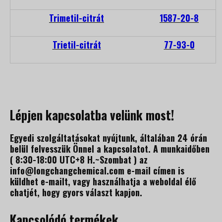
Trimetil-citrát
1587-20-8
Trietil-citrát
77-93-0
Lépjen kapcsolatba velünk most!
Egyedi szolgáltatásokat nyújtunk, általában 24 órán
belül felvesszük Önnel a kapcsolatot. A munkaidőben
( 8:30-18:00 UTC+8 H.~Szombat ) az
info@longchangchemical.com e-mail címen is
küldhet e-mailt, vagy használhatja a weboldal élő
chatjét, hogy gyors választ kapjon.
Kapcsolódó termékek