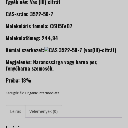
Egyéb név: Vas (III) citrát
CAS-szám: 3522-50-7
Molekuláris fomula: C6H5FeO7
Molekulatömeg: 244,94
Kémiai szerkezet:
Megjelenés: Narancssárga vagy barna por,
fenyőbarna szemcsék.
Próba: 18%
Kategóriák:
Organic intermediate
Leírás
Vélemények (0)