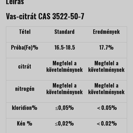
Leírás
Vas-citrát CAS 3522-50-7
Tétel
Standard
Eredmények
Próba(Fe)%
16.5-18.5
17.7%
Megfelel a
Megfelel a
citrát
követelménynek
követelménynek
Megfelel a
Megfelel a
nitrogén
követelménynek
követelménynek
kloridion%
≤0,05%
＜0.05%
Kén %
≤0,02%
＜0.02%