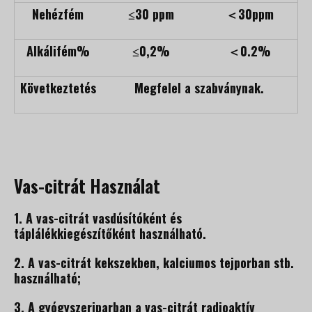
Nehézfém
≤30 ppm
＜30ppm
Alkálifém%
≤0,2%
＜0.2%
Következtetés
Megfelel a szabványnak.
Vas-citrát Használat
1. A vas-citrát vasdúsítóként és
táplálékkiegészítőként használható.
2. A vas-citrát kekszekben, kalciumos tejporban stb.
használható;
3. A gyógyszeriparban a vas-citrát radioaktív