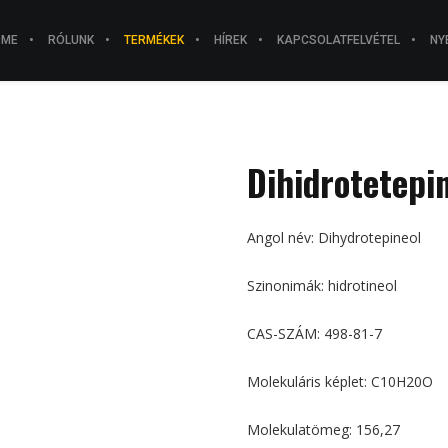
OME
RÓLUNK
TERMÉKEK
HÍREK
KAPCSOLATFELVÉTEL
NY
Dihidrotetepi
Angol név: Dihydrotepineol
Szinonimák: hidrotineol
CAS-SZÁM: 498-81-7
Molekuláris képlet: C10H20O
Molekulatömeg: 156,27