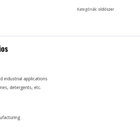
Kategóriák:
oldószer
ios
 industrial applications
mes, detergents, etc.
ufacturing