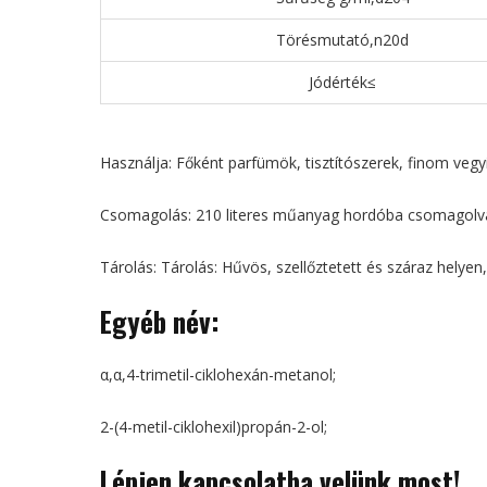
Törésmutató,n20d
Jódérték≤
Használja: Főként parfümök, tisztítószerek, finom vegyi
Csomagolás: 210 literes műanyag hordóba csomagolva, n
Tárolás: Tárolás: Hűvös, szellőztetett és száraz helyen,
Egyéb név:
α,α,4-trimetil-ciklohexán-metanol;
2-(4-metil-ciklohexil)propán-2-ol;
Lépjen kapcsolatba velünk most!