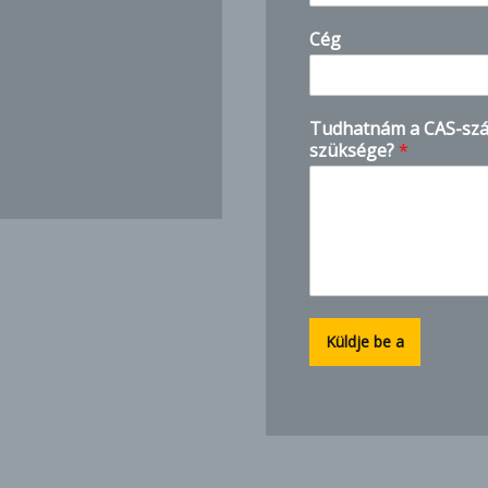
Cég
I
Tudhatnám a CAS-szá
P
szüksége?
*
h
o
n
e
h
o
w
Küldje be a