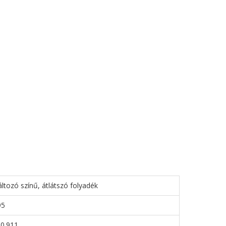
áltozó színű, átlátszó folyadék
95
-0.911