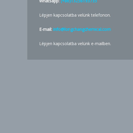
Whatsapp:
(+86)13256193735
Lépjen kapcsolatba velünk telefonon.
E-mail:
info@longchangchemical.com
Lépjen kapcsolatba velünk e-mailben.