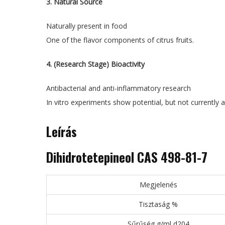
3. Natural Source
Naturally present in food
One of the flavor components of citrus fruits.
4. (Research Stage) Bioactivity
Antibacterial and anti-inflammatory research
In vitro experiments show potential, but not currently a
Leírás
Dihidrotetepineol CAS 498-81-7
Megjelenés
Tisztaság %
Sűrűség g/ml,d204