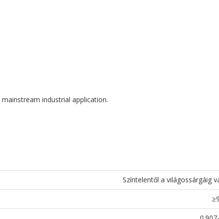
 mainstream industrial application.
Színtelentől a világossárgáig v
≥
0.907