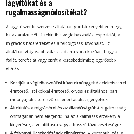
lágyítókat és a
rugalmasságmódosítókat?
A lágyítószer beszerzése általában gördülékenyebben megy,
ha az áralku előtt áttekintik a végfelhasználási expozíciót, a
migrációs határértéket és a feldolgozási útvonalat. Ez
általában világosabb választ ad arra vonatkozóan, hogy a
ftalát, tereftalát vagy citrát a kereskedelmileg legerősebb
eljárás.
Kezdjük a végfelhasználási követelménygel:
Az élelmiszerrel
érintkező, játékokkal érintkező, orvosi és általános ipari
műanyagok eltérő szűrési prioritásokat igényelnek.
Áttekintés a migrációról és az állandóságról:
A rugalmasság
önmagában nem elegendő, ha az alkalmazás érzékeny a
kinyerésre, a volatilitásra vagy a hosszú távú veszteségre.
A folyamat illeszkedésének ellenőrzése:
A kompatibilitás, a