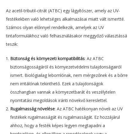
Az acetil-tributil-citrát (ATBC) egy lágyítószer, amely az UV-
festékekben való lehetséges alkalmazásai miatt vált ismertté.
Számos olyan előnnyel rendelkezik, amelyek az UV
tintaformulákhoz való felhasználásakor meggyőző választássá
teszik:
Biztonság és környezeti kompatibilitás
: Az ATBC
biztonságosságáról és környezetvédelmi tulajdonságairól
ismert. Biológiailag lebomlónak, nem mérgezőnek és a bőrre
nem irritálónak tekinthető. Ezek a tulajdonságok
összhangban vannak a környezetbarát és veszélytelen
nyomtatási megoldások iránti növekvő kereslettel.
Rugalmasság növelése
: Az ATBC hatékonyan növeli az UV
festékek rugalmasságát és rugalmasságát. Ez hozzájárul
ahhoz, hogy a festék képes legyen megtapadni a
hordozókon, és ellenálljon a repedéseknek vagy a