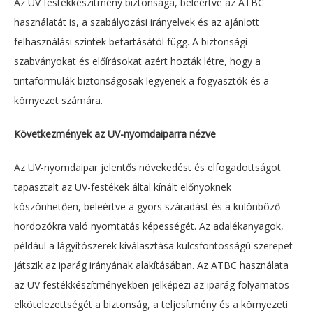
Az UV festékkészítmény biztonsága, beleértve az ATBC
használatát is, a szabályozási irányelvek és az ajánlott
felhasználási szintek betartásától függ. A biztonsági
szabványokat és előírásokat azért hozták létre, hogy a
tintaformulák biztonságosak legyenek a fogyasztók és a
környezet számára.
Következmények az UV-nyomdaiparra nézve
Az UV-nyomdaipar jelentős növekedést és elfogadottságot
tapasztalt az UV-festékek által kínált előnyöknek
köszönhetően, beleértve a gyors száradást és a különböző
hordozókra való nyomtatás képességét. Az adalékanyagok,
például a lágyítószerek kiválasztása kulcsfontosságú szerepet
játszik az iparág irányának alakításában. Az ATBC használata
az UV festékkészítményekben jelképezi az iparág folyamatos
elkötelezettségét a biztonság, a teljesítmény és a környezeti