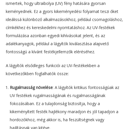
ismertek, hogy ultraibolya (UV) fény hatására gyorsan
keményednek. Ez a gyors kikeményedési folyamat teszi őket
ideálissá különböző alkalmazásokhoz, például csomagoláshoz,
címkékhez és kereskedelmi nyomtatáshoz. Az UV-festékek
formulázása azonban egyedi kihívásokat jelent, és az
adalékanyagok, például a lágyítók kiválasztása alapvető
fontosságú a kívánt festékjellemzők eléréséhez.
A lágyítók elsődleges funkciói az UV-festékekben a
következőkben foglalhatók össze:
Rugalmasság növelése
: A lágyítók kritikus fontosságúak az
UV festékek rugalmasságának és rugalmasságának
fokozásában. Ez a tulajdonság biztosítja, hogy a
kikeményített festék hajlékony maradjon és jól tapadjon a
hordozókhoz, még akkor is, ha feszültségnek vagy
hajlításnak van kitéve.