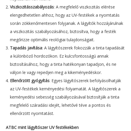
Viszkozitásszabályozás
: A megfelelő viszkozitás elérése
elengedhetetlen ahhoz, hogy az UV-festékek a nyomtatás
során zökkenőmentesen folyjanak. A lágyítók hozzájárulnak
a viszkozitás szabályozásához, biztosítva, hogy a festék
megőrizze optimális reológiai tulajdonságait.
Tapadás javítása
: A lágyítószerek fokozzák a tinta tapadását
a különböző hordozókon. Ez kulcsfontosságú annak
biztosításához, hogy a tinta hatékonyan tapadjon, és ne
váljon le vagy repedjen meg a kikeményedéskor.
Ellenőrzött gyógyítás
: Egyes lágyítószerek befolyásolhatják
az UV-festékek keményedési folyamatát. A lágyítószerek a
keményedési sebesség szabályozásával biztosítják a tinta
megfelelő száradási idejét, lehetővé téve a pontos és
ellenőrzött nyomtatást.
ATBC mint lágyítószer UV festékekben