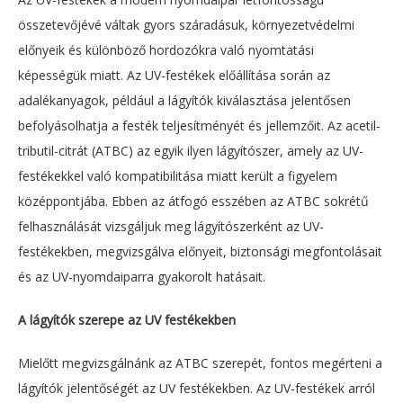
összetevőjévé váltak gyors száradásuk, környezetvédelmi
előnyeik és különböző hordozókra való nyomtatási
képességük miatt. Az UV-festékek előállítása során az
adalékanyagok, például a lágyítók kiválasztása jelentősen
befolyásolhatja a festék teljesítményét és jellemzőit. Az acetil-
tributil-citrát (ATBC) az egyik ilyen lágyítószer, amely az UV-
festékekkel való kompatibilitása miatt került a figyelem
középpontjába. Ebben az átfogó esszében az ATBC sokrétű
felhasználását vizsgáljuk meg lágyítószerként az UV-
festékekben, megvizsgálva előnyeit, biztonsági megfontolásait
és az UV-nyomdaiparra gyakorolt hatásait.
A lágyítók szerepe az UV festékekben
Mielőtt megvizsgálnánk az ATBC szerepét, fontos megérteni a
lágyítók jelentőségét az UV festékekben. Az UV-festékek arról