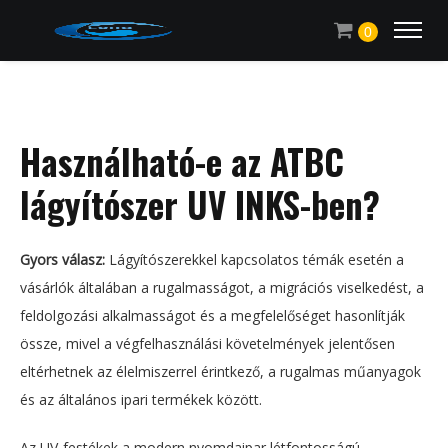
0
Használható-e az ATBC
lágyítószer UV INKS-ben?
Gyors válasz:
Lágyítószerekkel kapcsolatos témák esetén a
vásárlók általában a rugalmasságot, a migrációs viselkedést, a
feldolgozási alkalmasságot és a megfelelőséget hasonlítják
össze, mivel a végfelhasználási követelmények jelentősen
eltérhetnek az élelmiszerrel érintkező, a rugalmas műanyagok
és az általános ipari termékek között.
Az UV-festékek a modern nyomdaipar létfontosságú