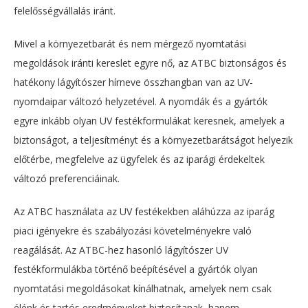
felelősségvállalás iránt.
Mivel a környezetbarát és nem mérgező nyomtatási
megoldások iránti kereslet egyre nő, az ATBC biztonságos és
hatékony lágyítószer hírneve összhangban van az UV-
nyomdaipar változó helyzetével. A nyomdák és a gyártók
egyre inkább olyan UV festékformulákat keresnek, amelyek a
biztonságot, a teljesítményt és a környezetbarátságot helyezik
előtérbe, megfelelve az ügyfelek és az iparági érdekeltek
változó preferenciáinak.
Az ATBC használata az UV festékekben aláhúzza az iparág
piaci igényekre és szabályozási követelményekre való
reagálását. Az ATBC-hez hasonló lágyítószer UV
festékformulákba történő beépítésével a gyártók olyan
nyomtatási megoldásokat kínálhatnak, amelyek nem csak
élénk és tartós eredményeket biztosítanak, hanem