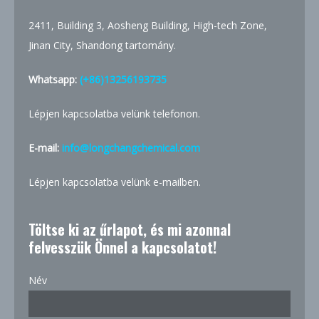
2411, Building 3, Aosheng Building, High-tech Zone,
Jinan City, Shandong tartomány.
Whatsapp:
(+86)13256193735
Lépjen kapcsolatba velünk telefonon.
E-mail:
info@longchangchemical.com
Lépjen kapcsolatba velünk e-mailben.
Töltse ki az űrlapot, és mi azonnal
felvesszük Önnel a kapcsolatot!
Név