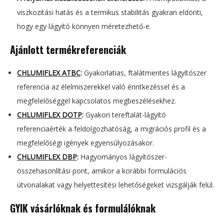
viszkozitási hatás és a termikus stabilitás gyakran eldönti,
hogy egy lágyító könnyen méretezhető-e.
Ajánlott termékreferenciák
CHLUMIFLEX ATBC
:
Gyakorlatias, ftalátmentes lágyítószer
referencia az élelmiszerekkel való érintkezéssel és a
megfelelőséggel kapcsolatos megbeszélésekhez.
CHLUMIFLEX DOTP
:
Gyakori tereftalát-lágyító
referenciaérték a feldolgozhatóság, a migrációs profil és a
megfelelőségi igények egyensúlyozásakor.
CHLUMIFLEX DBP
:
Hagyományos lágyítószer-
összehasonlítási pont, amikor a korábbi formulációs
útvonalakat vagy helyettesítési lehetőségeket vizsgálják felül.
GYIK vásárlóknak és formulálóknak