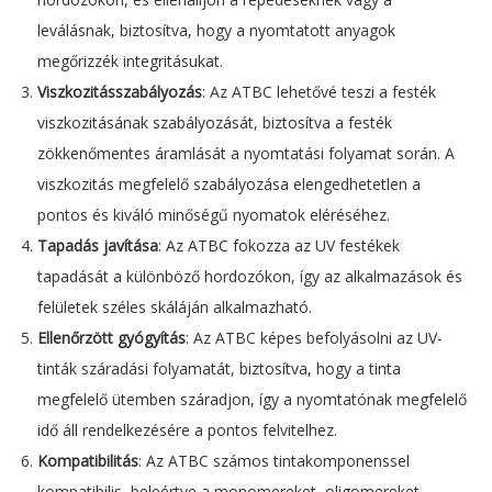
leválásnak, biztosítva, hogy a nyomtatott anyagok
megőrizzék integritásukat.
Viszkozitásszabályozás
: Az ATBC lehetővé teszi a festék
viszkozitásának szabályozását, biztosítva a festék
zökkenőmentes áramlását a nyomtatási folyamat során. A
viszkozitás megfelelő szabályozása elengedhetetlen a
pontos és kiváló minőségű nyomatok eléréséhez.
Tapadás javítása
: Az ATBC fokozza az UV festékek
tapadását a különböző hordozókon, így az alkalmazások és
felületek széles skáláján alkalmazható.
Ellenőrzött gyógyítás
: Az ATBC képes befolyásolni az UV-
tinták száradási folyamatát, biztosítva, hogy a tinta
megfelelő ütemben száradjon, így a nyomtatónak megfelelő
idő áll rendelkezésére a pontos felvitelhez.
Kompatibilitás
: Az ATBC számos tintakomponenssel
kompatibilis, beleértve a monomereket, oligomereket,