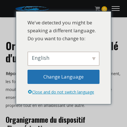
0
We've detected you might be
speaking a different language.
Do you want to change to:
Organigramme très détaillé
d'une usine chimique !
English
Réponse rapide :
Pour les sujets de peinture et de revêtement,
Change Language
les formulateurs comparent généralement le pouvoir
mouillant, l'adhérence, la qualité de surface et la durabilité
Close and do not switch language
ensemble car le même ajustement peut améliorer une
propriété tout en en affaiblissant une autre.
Organigramme du dispositif