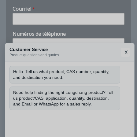
d
Courriel
*
e
*
P
u
Numéros de téléphone
i
s
-
Customer Service
X
j
Product questions and quotes
Entreprise
e
Hello. Tell us what product, CAS number, quantity,
and destination you need.
Puis-je connaître le numéro CAS et la quantité
dont vous avez besoin ?
*
Need help finding the right Longchang product? Tell
us product/CAS, application, quantity, destination,
and Email or WhatsApp for a sales reply.