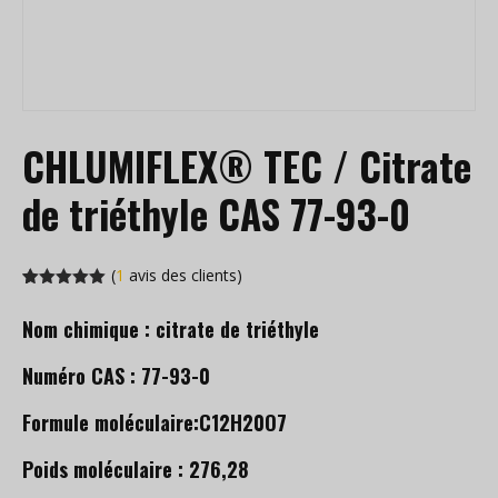
CHLUMIFLEX® TEC / Citrate
de triéthyle CAS 77-93-0
(
1
avis des clients)
Noté
1
5.00
sur 5 en
Nom chimique : citrate de triéthyle
fonction de
l'évaluation
des
Numéro CAS : 77-93-0
clients
Formule moléculaire:C12H20O7
Poids moléculaire : 276,28