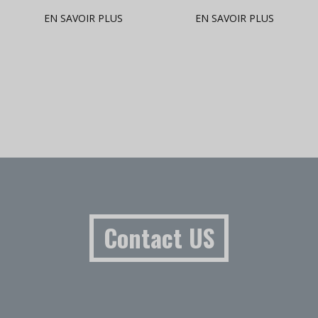
5.00
5.00
out of 5
out of 5
EN SAVOIR PLUS
EN SAVOIR PLUS
Contact US