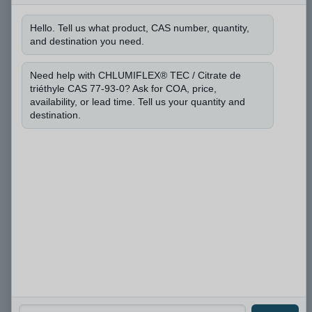
Hello. Tell us what product, CAS number, quantity,
and destination you need.
t
Puis-je connaître le numéro CAS et la quantité
é
dont vous avez besoin ?
*
l
Need help with CHLUMIFLEX® TEC / Citrate de
triéthyle CAS 77-93-0? Ask for COA, price,
é
availability, or lead time. Tell us your quantity and
p
destination.
h
o
n
e
d
e
Soumettre
l
e