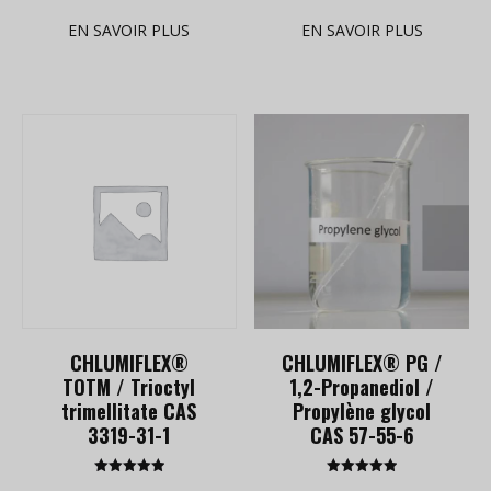
5.00
5.00
out of 5
out of 5
EN SAVOIR PLUS
EN SAVOIR PLUS
CHLUMIFLEX®
CHLUMIFLEX® PG /
TOTM / Trioctyl
1,2-Propanediol /
trimellitate CAS
Propylène glycol
3319-31-1
CAS 57-55-6
Rated
Rated