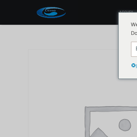
ACCUEIL
We
Do