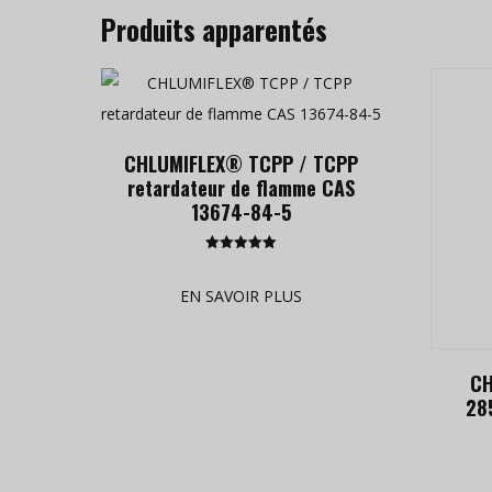
Produits apparentés
CHLUMIFLEX® TCPP / TCPP
retardateur de flamme CAS
13674-84-5
Rated
5.00
out of 5
EN SAVOIR PLUS
CH
28