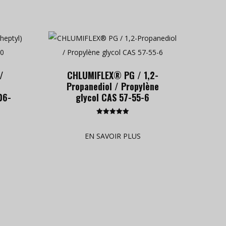
/
CHLUMIFLEX® PG / 1,2-
Propanediol / Propylène
06-
glycol CAS 57-55-6
Rated
5.00
out of 5
EN SAVOIR PLUS