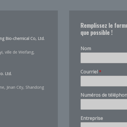
Remplissez le form
que possible !
ng Bio-chemical Co, Ltd.
Nom
, ville de Weifang,
Courriel
*
. Ltd.
ne, Jinan City, Shandong
q
Numéros de télépho
u
a
n
t
Entreprise
i
t