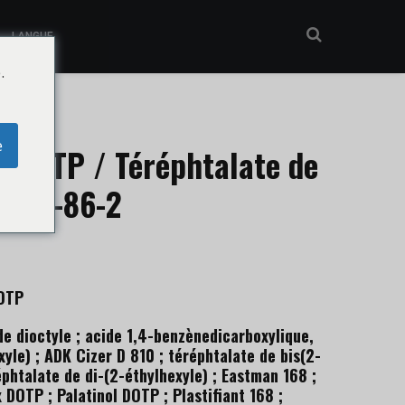
LANGUE
.
e
DOTP / Téréphtalate de
6422-86-2
DOTP
e dioctyle ; acide 1,4-benzènedicarboxylique,
xyle) ; ADK Cizer D 810 ; téréphtalate de bis(2-
éphtalate de di-(2-éthylhexyle) ; Eastman 168 ;
DOTP ; Palatinol DOTP ; Plastifiant 168 ;