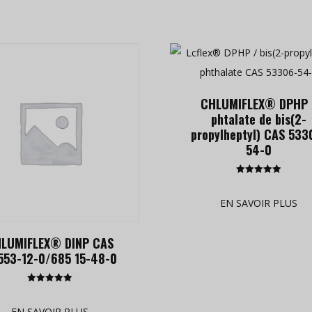
CHLUMIFLEX® DPHP 
phtalate de bis(2-
propylheptyl) CAS 533
54-0
Rated
5.00
out of 5
EN SAVOIR PLUS
LUMIFLEX® DINP CAS
553-12-0/685 15-48-0
Rated
5.00
out of 5
EN SAVOIR PLUS