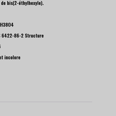
 de bis(2-éthylhexyle).
24H38O4
6
nt incolore