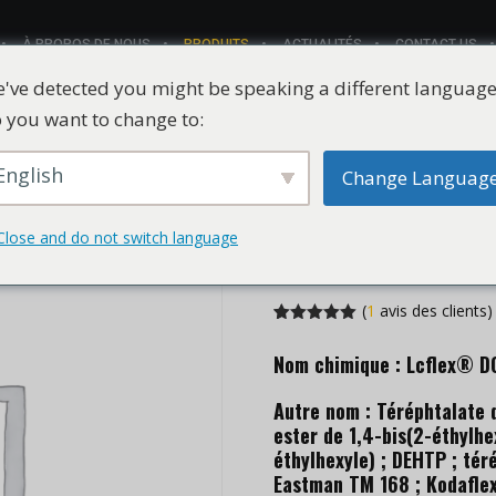
À PROPOS DE NOUS
PRODUITS
ACTUALITÉS
CONTACT US
've detected you might be speaking a different language
 you want to change to:
English
Change Languag
CHLUMIFLEX® 
dioctyle CAS 
Close and do not switch language
(
1
avis des clients)
Noté
1
5.00
sur 5 en
Nom chimique : Lcflex® 
fonction de
l'évaluation
des
Autre nom : Téréphtalate d
clients
ester de 1,4-bis(2-éthylhe
éthylhexyle) ; DEHTP ; tér
Eastman TM 168 ; Kodaflex 