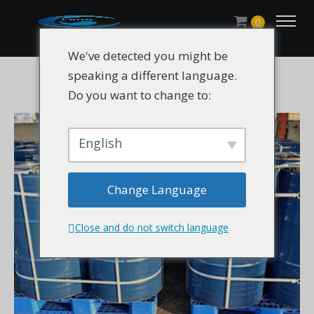
0
We've detected you might be
speaking a different language.
Do you want to change to:
English
Change Language
Close and do not switch language