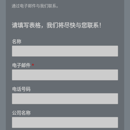
通过电子邮件与我们联系。
请填写表格，我们将尽快与您联系！
名称
编
电子邮件
*
号
和
您
需
电话号码
要
的
数
量
公司名称
是
多
少