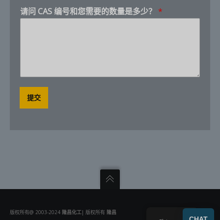
？
请问 CAS 编号和您需要的数量是多少？
*
编
号
和
您
需
要
的
数
量
提交
是
多
少
？
C
A
S
版权所有@ 2003-2024
隆昌化工
| 版权所有
隆昌
CHAT