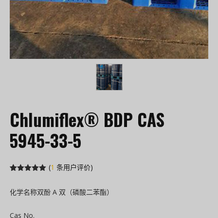
Chlumiflex® BDP CAS
5945-33-5
(
1
条用户评价)
评级
1
5.00
/
5，已有
位
化学名称双酚 A 双（磷酸二苯酯）
客户进行了
评价
Cas No.