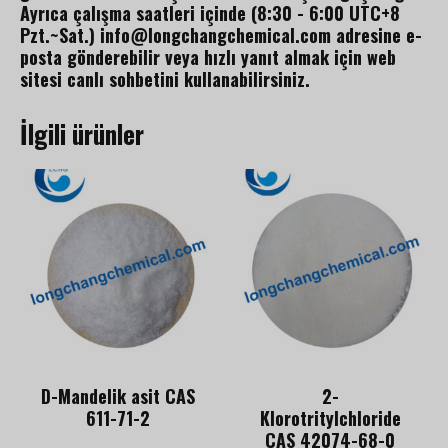
Ayrıca çalışma saatleri içinde (8:30 - 6:00 UTC+8
Pzt.~Sat.) info@longchangchemical.com adresine e-
posta gönderebilir veya hızlı yanıt almak için web
sitesi canlı sohbetini kullanabilirsiniz.
İlgili ürünler
D-Mandelik asit CAS
2-
611-71-2
Klorotritylchloride
CAS 42074-68-0