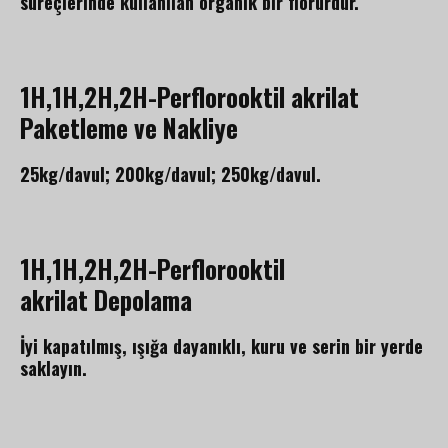
süreçlerinde kullanılan organik bir florürdür.
1H,1H,2H,2H-Perflorooktil akrilat
Paketleme ve Nakliye
25kg/davul; 200kg/davul; 250kg/davul.
1H,1H,2H,2H-Perflorooktil
akrilat
Depolama
İyi kapatılmış, ışığa dayanıklı, kuru ve serin bir yerde
saklayın.