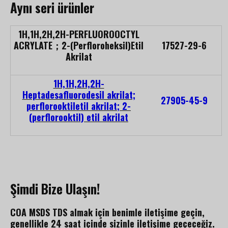
Aynı seri ürünler
1H,1H,2H,2H-PERFLUOROOCTYL
ACRYLATE
；
2-(Perfloroheksil)Etil
17527-29-6
Akrilat
1H,1H,2H,2H-
Heptadesafluorodesil akrilat;
27905-45-9
perflorooktiletil akrilat; 2-
(perflorooktil) etil akrilat
Şimdi Bize Ulaşın!
COA MSDS TDS almak için benimle iletişime geçin,
genellikle 24 saat içinde sizinle iletişime geçeceğiz.