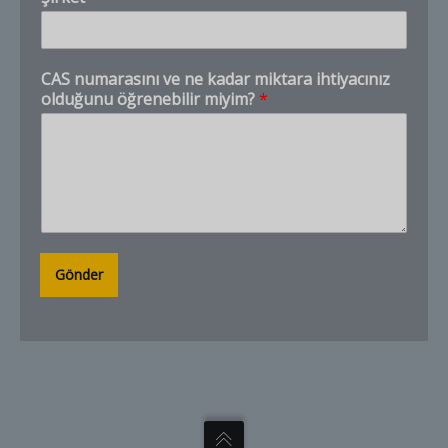
?
Hello. Tell us what product, CAS number, quantity,
and destination you need.
CAS numarasını ve ne kadar miktara ihtiyacınız
olduğunu öğrenebilir miyim?
*
Gönder