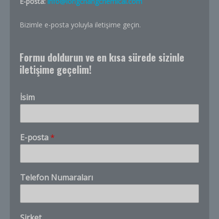
E-posta:
info@longchangchemical.com
Bizimle e-posta yoluyla iletişime geçin.
Formu doldurun ve en kısa sürede sizinle
iletişime geçelim!
İsim
y
E-posta
*
o
u
*
m
Telefon Numaraları
i
y
i
Customer Service
X
m
Product questions and quotes
Şirket