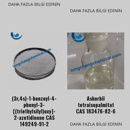
DAHA FAZLA BILGI EDININ
DAHA FAZLA BILGI EDININ
(3r,4s)-1-benzoyl-4-
Askorbil
phenyl-3-
tetraisopalmitat
[(triethylsilyl)oxy]-
CAS 183476-82-6
2-azetidinone CAS
149249-91-2
DAHA FAZLA BILGI EDININ