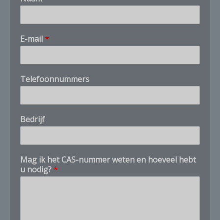
h
E-mail
*
o
e
v
e
Telefoonnummers
e
l
*
h
Bedrijf
e
t
Mag ik het CAS-nummer weten en hoeveel hebt
u nodig?
*