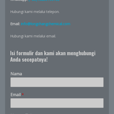
Hubungi kami melalui telepon.
Email:
info@longchangchemical.com
Hubungi kami melalui email.
Isi formulir dan kami akan menghubungi
Anda secepatnya!
Nama
d
Email
*
a
n
*
b