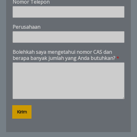
Nomor Telepon
a
n
y
Customer Service
X
a
Product questions and quotes
Perusahaan
k
Hello. Tell us what product, CAS number, quantity,
and destination you need.
Bolehkah saya mengetahui nomor CAS dan
berapa banyak jumlah yang Anda butuhkan?
*
Kirim