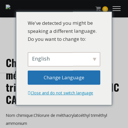
0
We've detected you might be
speaking a different language.
Do you want to change to:
English
Chlorure de
méthacrylatoéthyl
Change Language
triméthyl ammonium / DMC
Close and do not switch language
CAS 5039-78-1
Nom chimique:Chlorure de méthacrylatoéthyl triméthyl
ammonium