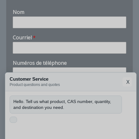
Nom
Courriel
*
Numéros de téléphone
Customer Service
X
d
Product questions and quotes
Entreprise
e
*
Hello. Tell us what product, CAS number, quantity,
e
and destination you need.
t
Puis-je connaître le numéro CAS et la quantité
dont vous avez besoin ?
*
Need help with Chlorure de méthacrylatoéthyl
triméthyl ammonium / DMC CAS 5039-78-1? Ask for
COA, price, availability, or lead time. Tell us your