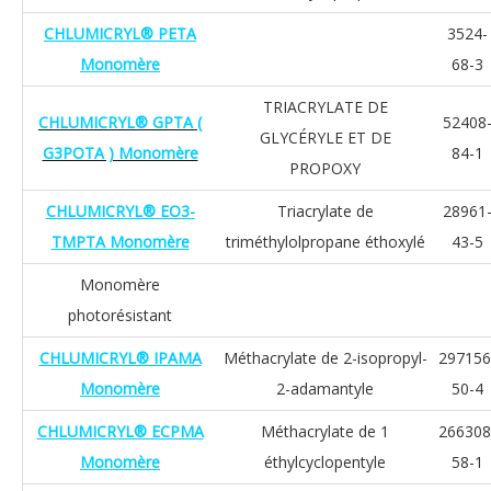
CHLUMICRYL® PETA
3524-
Monomère
68-3
TRIACRYLATE DE
CHLUMICRYL® GPTA (
52408
GLYCÉRYLE ET DE
G3POTA ) Monomère
84-1
PROPOXY
CHLUMICRYL® EO3-
Triacrylate de
28961
TMPTA Monomère
triméthylolpropane éthoxylé
43-5
Monomère
photorésistant
CHLUMICRYL® IPAMA
Méthacrylate de 2-isopropyl-
297156
Monomère
2-adamantyle
50-4
CHLUMICRYL® ECPMA
Méthacrylate de 1
266308
Monomère
éthylcyclopentyle
58-1