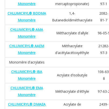
Monomère
mercaptopropionate)
97-1
CHLUMICRYL® BDDMA
1,4-
2082-
Monomère
Butanedioldiméthacrylate
81-7
CHLUMICRYL® AMA
Méthacrylate d'allyle
96-05-
Monomère
CHLUMICRYL® AAEM
Méthacrylate
21282
Monomère
d'acétylacétoxyéthyle
97-3
Monomère d'acrylates
CHLUMICRYL® IBA
106-63
Acrylate d'isobutyle
Monomère
8
CHLUMICRYL® EMA
Méthacrylate d'éthyle
97-63-
Monomère
CHLUMICRYL® DMAEA
Acrylate de
2439-