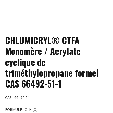
CHLUMICRYL® CTFA
Monomère / Acrylate
cyclique de
triméthylopropane formel
CAS 66492-51-1
CAS : 66492-51-1
FORMULE : C
H
O
10
16
4