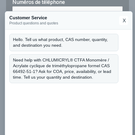
Numéros de téléphone
a
n
t
Customer Service
X
i
Product questions and quotes
Entreprise
t
é
Hello. Tell us what product, CAS number, quantity,
and destination you need.
Puis-je connaître le numéro CAS et la quantité
dont vous avez besoin ?
*
Need help with CHLUMICRYL® CTFA Monomère /
Acrylate cyclique de triméthylopropane formel CAS
66492-51-1? Ask for COA, price, availability, or lead
time. Tell us your quantity and destination.
Soumettre