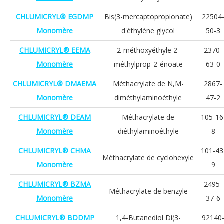
CHLUMICRYL® EGDMP
Bis(3-mercaptopropionate)
22504
Monomère
d'éthylène glycol
50-3
CHLUMICRYL® EEMA
2-méthoxyéthyle 2-
2370-
Monomère
méthylprop-2-énoate
63-0
CHLUMICRYL® DMAEMA
Méthacrylate de N,M-
2867-
Monomère
diméthylaminoéthyle
47-2
CHLUMICRYL® DEAM
Méthacrylate de
105-16
Monomère
diéthylaminoéthyle
8
CHLUMICRYL® CHMA
101-43
Méthacrylate de cyclohexyle
Monomère
9
CHLUMICRYL® BZMA
2495-
Méthacrylate de benzyle
Monomère
37-6
CHLUMICRYL® BDDMP
1,4-Butanediol Di(3-
92140