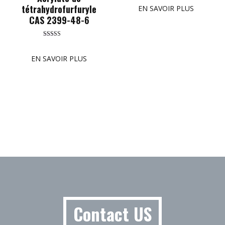
out of 5
tétrahydrofurfuryle
EN SAVOIR PLUS
CAS 2399-48-6
Rated
5.00
out of 5
EN SAVOIR PLUS
Contact US