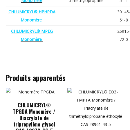
Monomère
triméthylopropane
51-1
CHLUMICRYL® HPHPDA
30145
Monomère
51-8
CHLUMICRYL® MPEG
26915
Monomère
72-0
Produits apparentés
CHLUMICRYL®
TPGDA Monomère /
Diacrylate de
tripropylène glycol