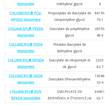
Monomère
triéthylène glycol
0
CHLUMICRYL® PO2-
Propoxylate de diacrylate de
84170
NPGDA Monomère
néopentylène glycol
74-1
CHLUMICRYL® PEGDA
Diacrylate de polyéthylène
26570
Monomère
glycol
48-9
CHLUMICRYL® PDDA
Phtalate diacrylate de
Monomère
diéthylène glycol
CHLUMICRYL® NPGDA
Diacrylate de néopentyle et
2223-
Monomère
de glycol
82-7
CHLUMICRYL® HDDA
13048
Diacrylate d'hexaméthylène
Monomère
33-4
CHLUMICRYL® EO4-
DIACRYLATE DE
64401
BPADA Monomère
BISPHÉNOL A ÉTHOXYLÉ (4)
02-1