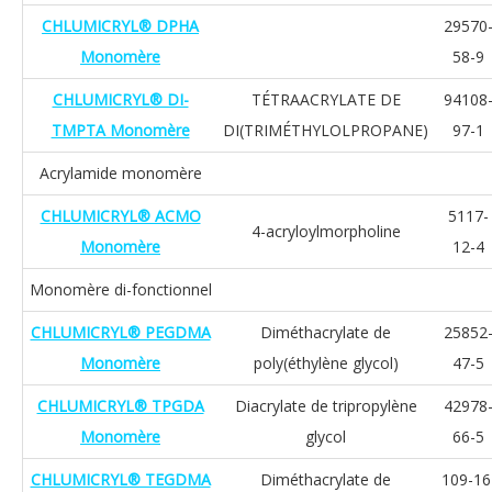
CHLUMICRYL® DPHA
29570
Monomère
58-9
CHLUMICRYL® DI-
TÉTRAACRYLATE DE
94108
TMPTA Monomère
DI(TRIMÉTHYLOLPROPANE)
97-1
Acrylamide monomère
CHLUMICRYL® ACMO
5117-
4-acryloylmorpholine
Monomère
12-4
Monomère di-fonctionnel
CHLUMICRYL® PEGDMA
Diméthacrylate de
25852
Monomère
poly(éthylène glycol)
47-5
CHLUMICRYL® TPGDA
Diacrylate de tripropylène
42978
Monomère
glycol
66-5
CHLUMICRYL® TEGDMA
Diméthacrylate de
109-16