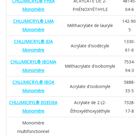
CHLUMICRYL® PHEA
ACRYLATE DE 2-
48145
Monomère
PHÉNOXYÉTHYLE
04-6
CHLUMICRYL® LMA
142-90
Méthacrylate de lauryle
Monomère
5
CHLUMICRYL® IDA
1330-
Acrylate d'isodécyle
Monomère
61-6
CHLUMICRYL® IBOMA
7534-
Méthacrylate d'isobornyle
Monomère
94-3
CHLUMICRYL® IBOA
5888-
Acrylate d'isobornyle
Monomère
33-5
CHLUMICRYL® EOEOEA
Acrylate de 2-(2-
7328-
Monomère
Éthoxyéthoxy)éthyle
17-8
Monomère
multifonctionnel