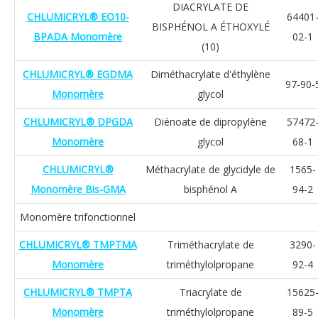
DIACRYLATE DE
CHLUMICRYL® EO10-
64401
BISPHÉNOL A ÉTHOXYLÉ
BPADA Monomère
02-1
(10)
CHLUMICRYL® EGDMA
Diméthacrylate d'éthylène
97-90-
Monomère
glycol
CHLUMICRYL® DPGDA
Diénoate de dipropylène
57472
Monomère
glycol
68-1
CHLUMICRYL®
Méthacrylate de glycidyle de
1565-
Monomère Bis-GMA
bisphénol A
94-2
Monomère trifonctionnel
CHLUMICRYL® TMPTMA
Triméthacrylate de
3290-
Monomère
triméthylolpropane
92-4
CHLUMICRYL® TMPTA
Triacrylate de
15625
Monomère
triméthylolpropane
89-5