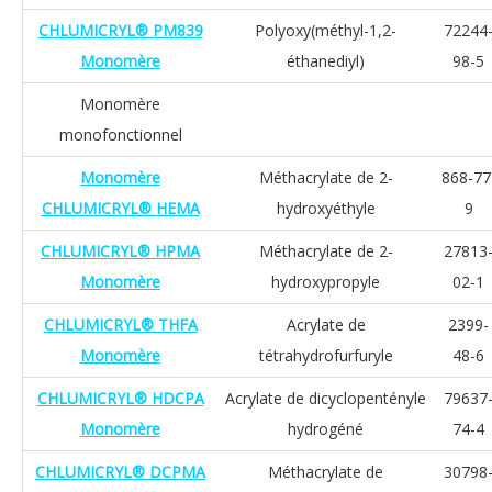
CHLUMICRYL® PM839
Polyoxy(méthyl-1,2-
72244
Monomère
éthanediyl)
98-5
Monomère
monofonctionnel
Monomère
Méthacrylate de 2-
868-77
CHLUMICRYL® HEMA
hydroxyéthyle
9
CHLUMICRYL® HPMA
Méthacrylate de 2-
27813
Monomère
hydroxypropyle
02-1
CHLUMICRYL® THFA
Acrylate de
2399-
Monomère
tétrahydrofurfuryle
48-6
CHLUMICRYL® HDCPA
Acrylate de dicyclopentényle
79637
Monomère
hydrogéné
74-4
CHLUMICRYL® DCPMA
Méthacrylate de
30798