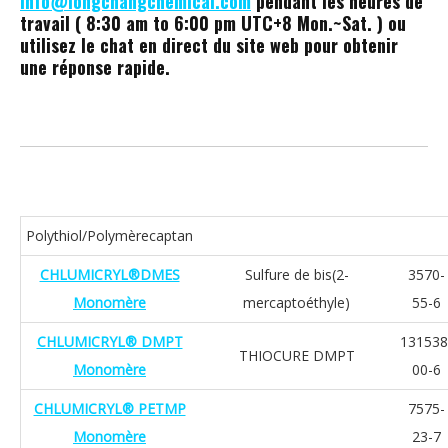
info@longchangchemical.com
pendant les heures de
travail ( 8:30 am to 6:00 pm UTC+8 Mon.~Sat. ) ou
utilisez le chat en direct du site web pour obtenir
une réponse rapide.
Polythiol/Polymèrecaptan
CHLUMICRYL®DMES
Sulfure de bis(2-
3570-
Monomère
mercaptoéthyle)
55-6
CHLUMICRYL® DMPT
131538
THIOCURE DMPT
Monomère
00-6
CHLUMICRYL® PETMP
7575-
Monomère
23-7