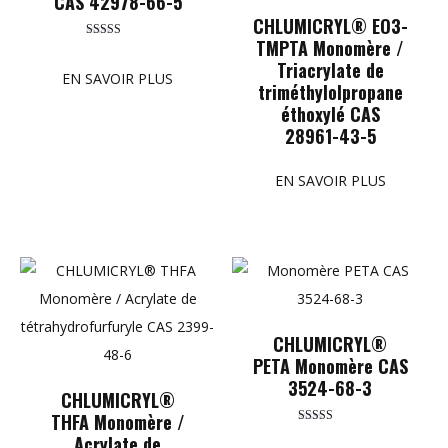
CAS 42978-66-5
CHLUMICRYL® EO3-
TMPTA Monomère /
Rated
5.00
Triacrylate de
out of 5
EN SAVOIR PLUS
triméthylolpropane
éthoxylé CAS
28961-43-5
EN SAVOIR PLUS
CHLUMICRYL®
PETA Monomère CAS
3524-68-3
CHLUMICRYL®
THFA Monomère /
Rated
Acrylate de
5.00