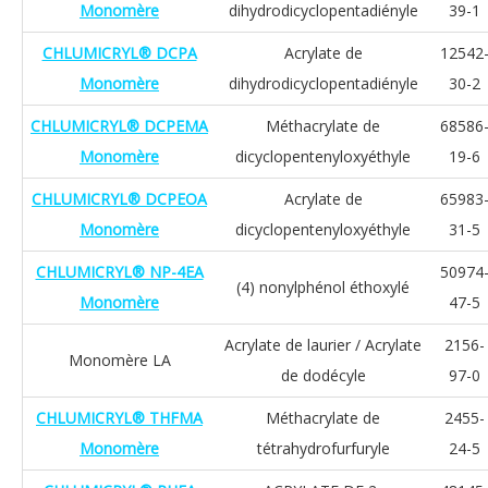
Monomère
dihydrodicyclopentadiényle
39-1
CHLUMICRYL® DCPA
Acrylate de
12542
Monomère
dihydrodicyclopentadiényle
30-2
CHLUMICRYL® DCPEMA
Méthacrylate de
68586
Monomère
dicyclopentenyloxyéthyle
19-6
CHLUMICRYL® DCPEOA
Acrylate de
65983
Monomère
dicyclopentenyloxyéthyle
31-5
CHLUMICRYL® NP-4EA
50974
(4) nonylphénol éthoxylé
Monomère
47-5
Acrylate de laurier / Acrylate
2156-
Monomère LA
de dodécyle
97-0
CHLUMICRYL® THFMA
Méthacrylate de
2455-
Monomère
tétrahydrofurfuryle
24-5