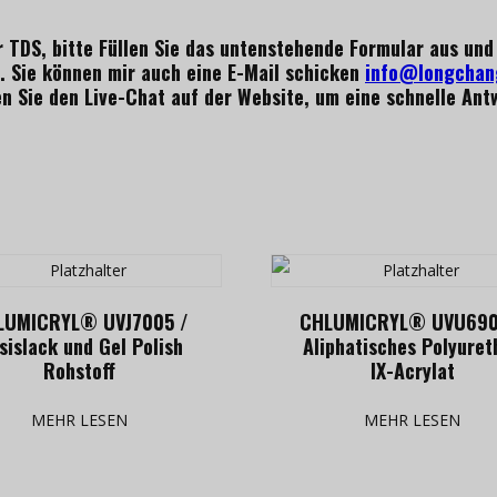
r TDS, bitte
Füllen Sie das untenstehende Formular aus und 
. Sie können mir auch eine E-Mail schicken
info@longchan
n Sie den Live-Chat auf der Website, um eine schnelle Antw
LUMICRYL® UVJ7005 /
CHLUMICRYL® UVU690
sislack und Gel Polish
Aliphatisches Polyuret
Rohstoff
IX-Acrylat
MEHR LESEN
MEHR LESEN