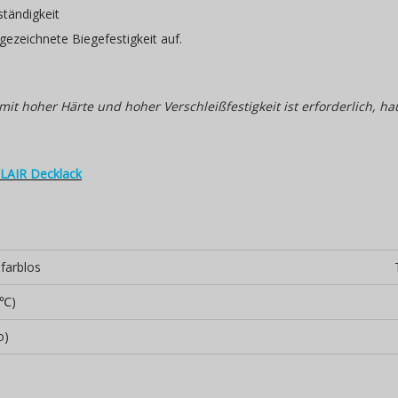
tändigkeit
gezeichnete Biegefestigkeit auf.
it hoher Härte und hoher Verschleißfestigkeit ist erforderlich, h
AIR Decklack
farblos
T
0℃)
o)