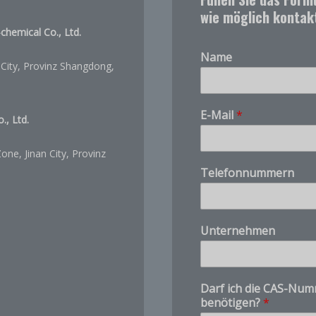
wie möglich kontak
chemical Co., Ltd.
Name
City, Provinz Shangdong,
E-Mail
*
, Ltd.
ne, Jinan City, Provinz
Telefonnummern
a
Unternehmen
n
d
S
i
Darf ich die CAS-Num
e
benötigen?
*
*