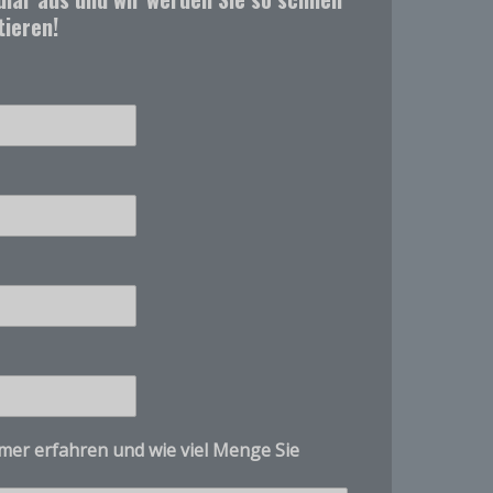
tieren!
Customer Service
X
Product questions and quotes
Hello. Tell us what product, CAS number,
quantity, and destination you need.
mer erfahren und wie viel Menge Sie