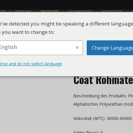
ITE
ÜBER UNS
PRODUKTE
NACHRICHTEN
KONTAKT US
've detected you might be speaking a different language
 you want to change to:
English
Change Languag
CHLUMICRYL®
Phototherapie
lose and do not switch language
Coat Rohmate
Beschreibung des Produkts: Ph
Aliphatisches Polyurethan modif
Viskosität (40℃): 30000-6000
Farbe (fe/co): 0