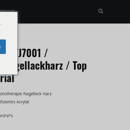
SPRACHE
.
e
 UVJ7001 /
-Nagellackharz / Top
rial
ototherapie Nagellack Harz-
iziertes Acrylat
0 mPa*s