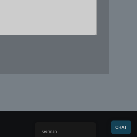
SEND
CHAT
German