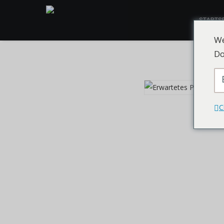
STARTSE
We
Do
C