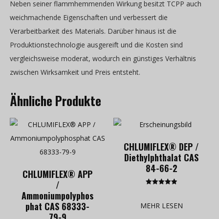
Neben seiner flammhemmenden Wirkung besitzt TCPP auch
weichmachende Eigenschaften und verbessert die
Verarbeitbarkeit des Materials. Darüber hinaus ist die
Produktionstechnologie ausgereift und die Kosten sind
vergleichsweise moderat, wodurch ein günstiges Verhältnis
zwischen Wirksamkeit und Preis entsteht.
Ähnliche Produkte
CHLUMIFLEX® DEP /
Diethylphthalat CAS
84-66-2
CHLUMIFLEX® APP
/
Bewertet mit
Ammoniumpolyphos
5.00
von 5
phat CAS 68333-
MEHR LESEN
79-9