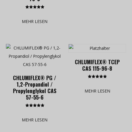
Bewertet mit
5.00
von 5
MEHR LESEN
CHLUMIFLEX® TCEP
CAS 115-96-8
CHLUMIFLEX® PG /
Bewertet mit
1,2-Propandiol /
5.00
von 5
Propylenglykol CAS
MEHR LESEN
57-55-6
Bewertet mit
5.00
von 5
MEHR LESEN