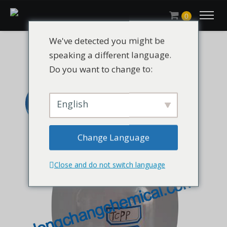
0
We've detected you might be
speaking a different language.
Do you want to change to:
English
Change Language
Close and do not switch language