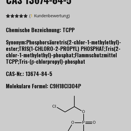
(
1
Kundenbewertung)
Bewertet
1
von
5.00
Chemische Bezeichnung: TCPP
von 5
basierend
auf
Synonym:Phosphorsäuretris(2-chlor-1-methylethyl)-
Kundenbewertung
ester;TRIS(1-CHLORO-2-PROPYL) PHOSPHAT;Tris(2-
chlor-1-methylethyl)-phosphat;Flammschutzmittel
TCPP;Tris-(β-chlorpropyl)-phosphat
CAS-Nr.: 13674-84-5
Molekulare Formel: C9H18Cl3O4P