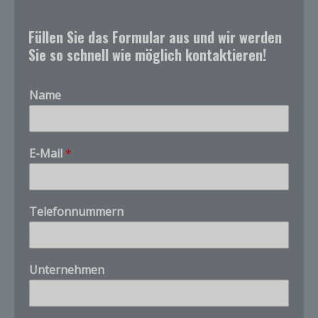
Füllen Sie das Formular aus und wir werden
Sie so schnell wie möglich kontaktieren!
Name
w
E-Mail
*
i
e
e
r
Telefonnummern
f
Customer Service
a
X
Product questions and quotes
h
r
Unternehmen
e
Hello. Tell us what product, CAS number, quantity,
n
and destination you need.
v
i