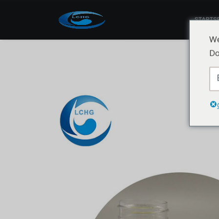
STARTSE
We
Do