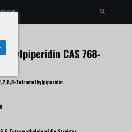
SPRACHE
.
e
methylpiperidin CAS 768-
,2,6,6-Tetramethylpiperidin
N