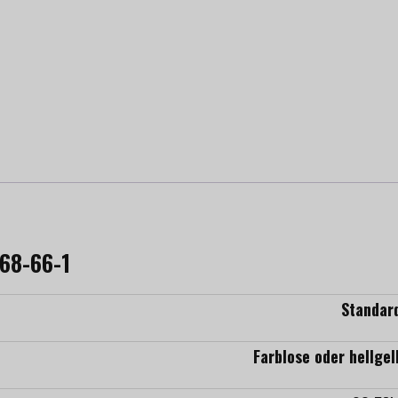
768-66-1
Standar
Farblose oder hellgel