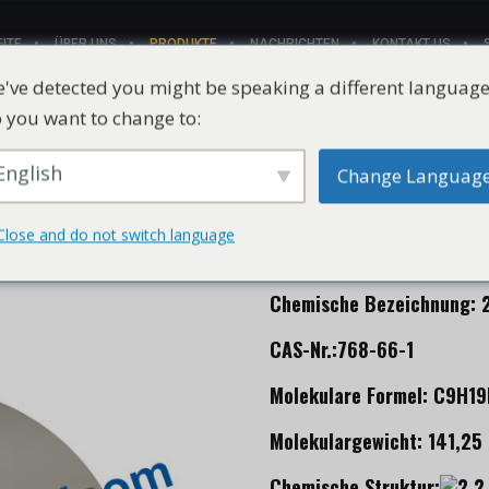
ITE
ÜBER UNS
PRODUKTE
NACHRICHTEN
KONTAKT US
've detected you might be speaking a different language
 you want to change to:
English
Change Languag
2,2,6,6-Tetra
66-1
Close and do not switch language
Chemische Bezeichnung: 2
CAS-Nr.:768-66-1
Molekulare Formel: C9H19
Molekulargewicht: 141,25
Chemische Struktur: