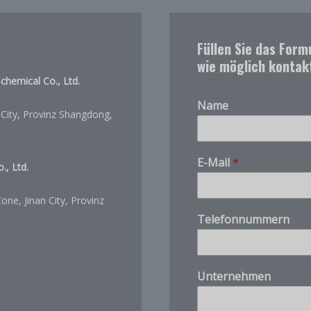
Füllen Sie das Form
wie möglich kontak
chemical Co., Ltd.
Name
City, Provinz Shangdong,
*
E-Mail
*
, Ltd.
S
i
e
ne, Jinan City, Provinz
t
Telefonnummern
h
e
Unternehmen